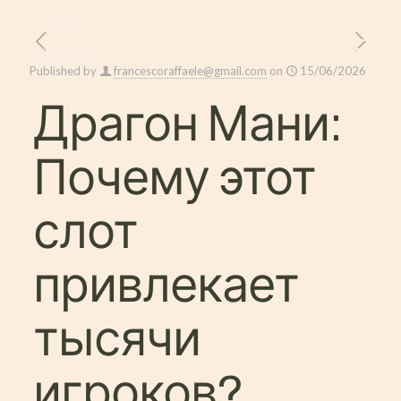
Published by
francescoraffaele@gmail.com
on
15/06/2026
Драгон Мани:
Почему этот
слот
привлекает
тысячи
игроков?