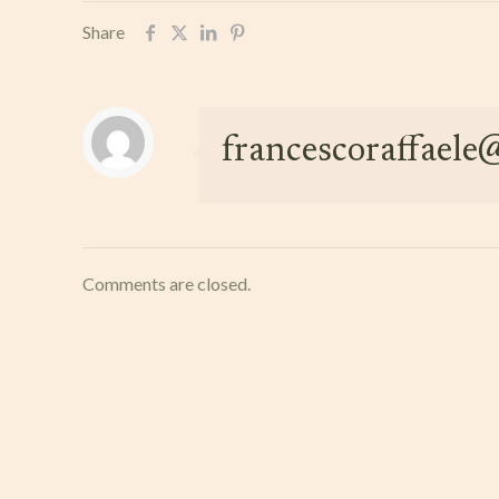
Share
francescoraffael
Comments are closed.