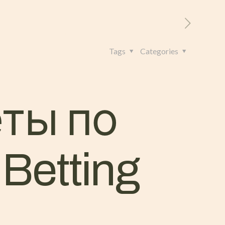
RITORIO
CONTATTI
+39 328 962 4982
Tags
Categories
еты по
Betting