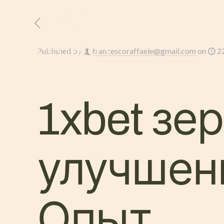
HOME
L’AZIENDA
Published by
francescoraffaele@gmail.com
on
2
1xbet зе
улучшени
Опыт