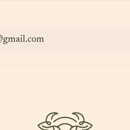
e@gmail.com