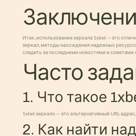
Заключен
Итак, использование зеркала 1xbet — это отли
зеркал, методы нахождения надежных ресурсов
следить за последними новостями и советами о
Часто зад
1. Что такое 1x
1xbet зеркало — это альтернативный URL-адрес
2. Как найти на