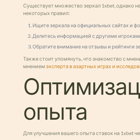
Существует множество зеркал 1xbet, однако н
некоторых правил:
Ищите зеркала на официальных сайтах и ф
Делитесь информацией с другими игроками,
Обратите внимание на отзывы и рейтинги з
Также стоит упомянуть, что знакомство с мне
мнением
эксперта в азартных играх и исследо
Оптимизац
опыта
Для улучшения вашего опыта ставок на 1xbet че