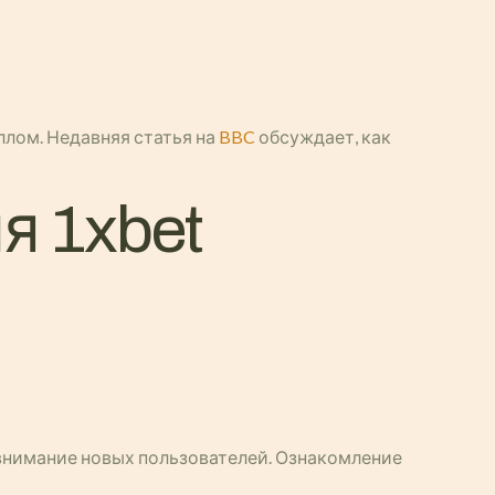
ллом. Недавняя статья на
BBC
обсуждает, как
 1xbet
внимание новых пользователей. Ознакомление