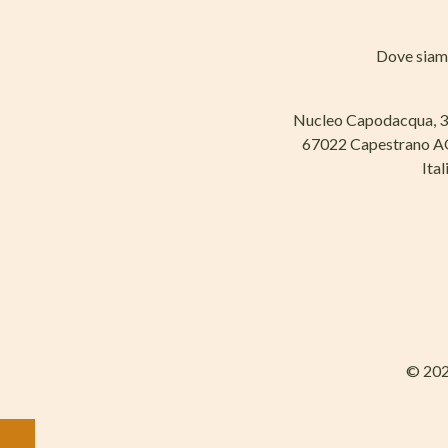
Dove sia
Nucleo Capodacqua, 
67022 Capestrano 
Ital
© 202