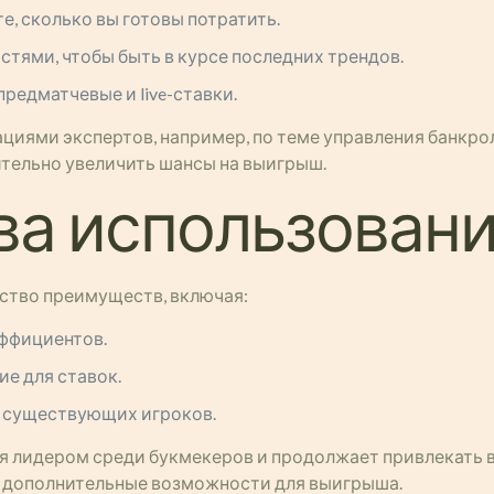
е, сколько вы готовы потратить.
тями, чтобы быть в курсе последних трендов.
предматчевые и live-ставки.
ациями экспертов, например, по теме управления банкро
ительно увеличить шансы на выигрыш.
а использования
ество преимуществ, включая:
ффициентов.
е для ставок.
и существующих игроков.
ся лидером среди букмекеров и продолжает привлекать 
 дополнительные возможности для выигрыша.