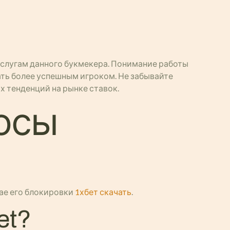
 услугам данного букмекера. Понимание работы
ть более успешным игроком. Не забывайте
х тенденций на рынке ставок.
осы
чае его блокировки
1хбет скачать
.
et?