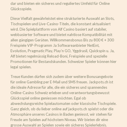
dar und bieten ein sicheres und reguliertes Umfeld für Online
Glücksspiele.
Diese Vielfalt gewährleistet eine strukturierte Auswahl an Slots,
Tischspielen und Live-Casino-Titeln, die konstant aktualisiert
wird. Die Spielplattform von Alf Casino basiert auf stabiler,
webbasierter Software und bietet nahtlose Kompatibilität mit
allen gängigen Geräten. Willkommensbonus Bis zu 800 € + 300
Freispiele VIP-Programm Ja Softwareanbieter NetEnt,
Evolution, Pragmatic Play, Play’n GO, Yggdrasil, Quickspin u. Ja,
Alf bietet regelmässig Reload-Boni, Freispiele und spezielle
Promotionen für Bestandskunden. Schweizer Spieler können hier
legal spielen.
Treue Kunden dürfen sich zudem über weitere Bonusangebote
für online Gambling per E-Mail und SMS freuen. Jackpots.ch ist
die ideale Adresse für alle, die ein sicheres und spannendes
Online-Casino Schweiz erleben und verantwortungsbewusst
Glücksspiel online geniessen möchten. Egal ob
abwechslungsreiche Spielautomaten oder klassische Tischspiele.
Ganz gleich, ob du lieber online auf jackpots.ch spielst oder die
Atmosphäre unseres Casinos in Baden geniesst, wir stehen für
Freude am Spielen auf höchstem Niveau. Wir bieten dir eine
grosse Auswahl an Spielen sowie ein sicheres Spielerlebnis.