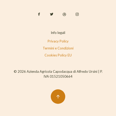
Info legali
Privacy Policy
Termini e Condizioni
Cookies Policy EU
© 2026 Azienda Agricola Capodacqua di Alfredo Ursini | P.
IVA 01521050664