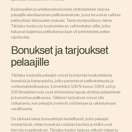
Kasinopelien ja urheiluvedonlyönnin yhdistäminen tarjoaa
pelaajille ainutlaatuisen pelikokemuksen, jossa he voivat vaihtaa
pelityyliään tilaisuuden mukaan. Tämä monipuolisuus tekee
Tikitaka-kasinosta houkuttelevan vaihtoehdon niille, jotka
haluavat laajentaa pelikokemustaan yli perinteisten pelien
rajoitusten.
Bonukset ja tarjoukset
pelaajille
Tikitaka-kasinolla pelaajat voivat hyödyntää houkuttelevia
bonuksia ja kampanjoita, jotka parantavat pelikokemusta ja
voittomahdollisuuksia. Esimerkiksi 100 % bonus 500 € asti ja
200 ilmaiskierrosta ovat erinomaisia tapoja aloittaa pelaaminen
ja kasvattaa pelikassaa. Tällaiset tarjoukset voivat olla
ratkaisevia, kun pelaajat pyrkivät voittamaan ja rakentamaan
varallisuutta.
On tärkeää lukea bonusehtoja huolellisesti, jotta pelaajat
ymmärtävät, miten bonuksia voidaan käyttää ja mitkä ovat
kierrätysvaatimukset. Tikitaka-kasino tarjoaa selkeät ohjeet ja