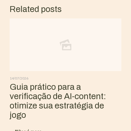
Related posts
14/07/2026
Guia prático para a
verificação de AI-content:
otimize sua estratégia de
jogo