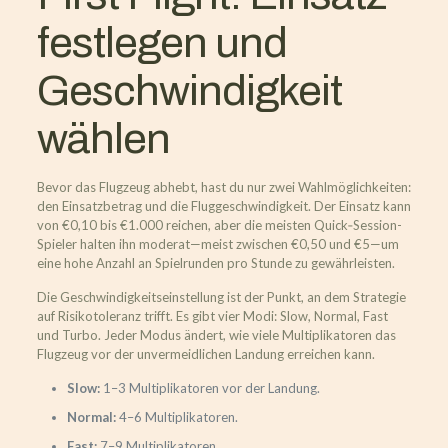
festlegen und
Geschwindigkeit
wählen
Bevor das Flugzeug abhebt, hast du nur zwei Wahlmöglichkeiten:
den Einsatzbetrag und die Fluggeschwindigkeit. Der Einsatz kann
von €0,10 bis €1.000 reichen, aber die meisten Quick‑Session-
Spieler halten ihn moderat—meist zwischen €0,50 und €5—um
eine hohe Anzahl an Spielrunden pro Stunde zu gewährleisten.
Die Geschwindigkeitseinstellung ist der Punkt, an dem Strategie
auf Risikotoleranz trifft. Es gibt vier Modi: Slow, Normal, Fast
und Turbo. Jeder Modus ändert, wie viele Multiplikatoren das
Flugzeug vor der unvermeidlichen Landung erreichen kann.
Slow:
1–3 Multiplikatoren vor der Landung.
Normal:
4–6 Multiplikatoren.
Fast:
7–9 Multiplikatoren.