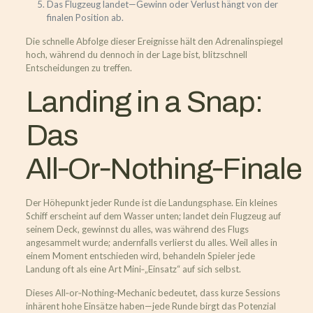
Das Flugzeug landet—Gewinn oder Verlust hängt von der
finalen Position ab.
Die schnelle Abfolge dieser Ereignisse hält den Adrenalinspiegel
hoch, während du dennoch in der Lage bist, blitzschnell
Entscheidungen zu treffen.
Landing in a Snap:
Das
All‑Or‑Nothing‑Finale
Der Höhepunkt jeder Runde ist die Landungsphase. Ein kleines
Schiff erscheint auf dem Wasser unten; landet dein Flugzeug auf
seinem Deck, gewinnst du alles, was während des Flugs
angesammelt wurde; andernfalls verlierst du alles. Weil alles in
einem Moment entschieden wird, behandeln Spieler jede
Landung oft als eine Art Mini‑„Einsatz“ auf sich selbst.
Dieses All‑or‑Nothing‑Mechanic bedeutet, dass kurze Sessions
inhärent hohe Einsätze haben—jede Runde birgt das Potenzial