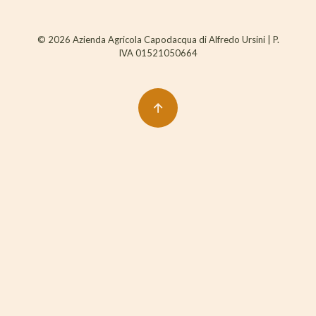
© 2026 Azienda Agricola Capodacqua di Alfredo Ursini | P.
IVA 01521050664