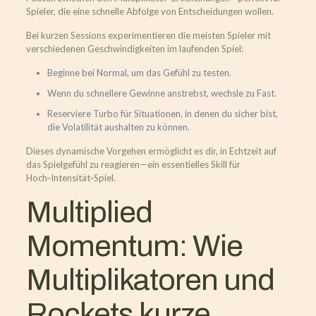
Spieler, die eine schnelle Abfolge von Entscheidungen wollen.
Bei kurzen Sessions experimentieren die meisten Spieler mit
verschiedenen Geschwindigkeiten im laufenden Spiel:
Beginne bei Normal, um das Gefühl zu testen.
Wenn du schnellere Gewinne anstrebst, wechsle zu Fast.
Reserviere Turbo für Situationen, in denen du sicher bist,
die Volatilität aushalten zu können.
Dieses dynamische Vorgehen ermöglicht es dir, in Echtzeit auf
das Spielgefühl zu reagieren—ein essentielles Skill für
Hoch‑Intensität‑Spiel.
Multiplied
Momentum: Wie
Multiplikatoren und
Rockets kurze