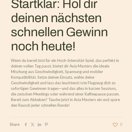
Startklar: Hol dir
deinen nächsten
schnellen Gewinn
noch heute!
Wenn du bereit bist für ein Hoch‑Intensität‑Spiel, das perfekt in
deinen vollen Tag passt, bietet dir Avia Masters die ideale
Mischung aus Geschwindigkeit, Spannung und mobiler
Kompatibilität. Setze deinen Einsatz, wähle deine
Geschwindigkeit und lass das leuchtend rote Flugzeug dich zu
sofortigen Gewinnen tragen—und das alles in kurzen Sessions,
die zwischen Meetings oder während einer Kaffeepause passen.
Bereit zum Abheben? Tauche jetzt in Avia Masters ein und spüre
den Rausch jeder schnellen Runde!
Share
0