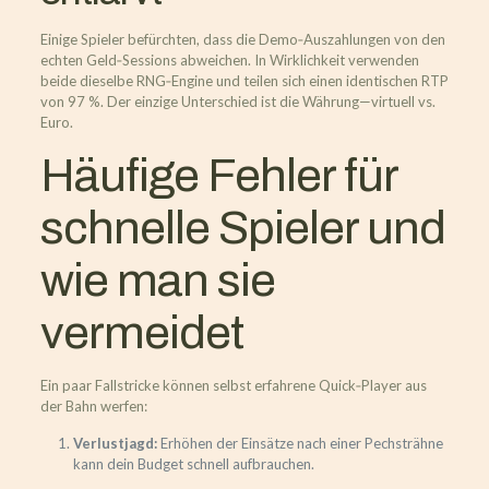
Einige Spieler befürchten, dass die Demo‑Auszahlungen von den
echten Geld‑Sessions abweichen. In Wirklichkeit verwenden
beide dieselbe RNG‑Engine und teilen sich einen identischen RTP
von 97 %. Der einzige Unterschied ist die Währung—virtuell vs.
Euro.
Häufige Fehler für
schnelle Spieler und
wie man sie
vermeidet
Ein paar Fallstricke können selbst erfahrene Quick‑Player aus
der Bahn werfen:
Verlustjagd:
Erhöhen der Einsätze nach einer Pechsträhne
kann dein Budget schnell aufbrauchen.