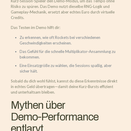
Kurz‑Session-Spieler den Demo‑Modus, um das Tempo ohne
Risiko zu spüren. Das Demo nutzt dieselbe RNG‑Logik und
Gameplay‑Mechanik, ersetzt aber echtes Euro durch virtuelle
Credits.
Das Testen im Demo hilft dir:
Zu erkennen, wie oft Rockets bei verschiedenen
Geschwindigkeiten erscheinen.
Das Gefühl für die schnelle Multiplikator‑Ansammlung zu
bekommen.
Eine Einsatzgröße zu wählen, die Sessions spaßig, aber
sicher hält.
Sobald du dich wohl fühlst, kannst du diese Erkenntnisse direkt
in echtes Geld übertragen—damit deine Kurz‑Bursts effizient
und unterhaltsam bleiben.
Mythen über
Demo‑Performance
entlarvt