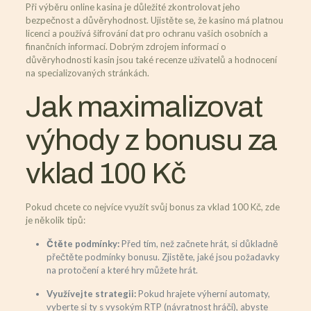
Při výběru online kasina je důležité zkontrolovat jeho
bezpečnost a důvěryhodnost. Ujistěte se, že kasino má platnou
licenci a používá šifrování dat pro ochranu vašich osobních a
finančních informací. Dobrým zdrojem informací o
důvěryhodnosti kasin jsou také recenze uživatelů a hodnocení
na specializovaných stránkách.
Jak maximalizovat
výhody z bonusu za
vklad 100 Kč
Pokud chcete co nejvíce využít svůj bonus za vklad 100 Kč, zde
je několik tipů:
Čtěte podmínky:
Před tím, než začnete hrát, si důkladně
přečtěte podmínky bonusu. Zjistěte, jaké jsou požadavky
na protočení a které hry můžete hrát.
Využívejte strategii:
Pokud hrajete výherní automaty,
vyberte si ty s vysokým RTP (návratnost hráči), abyste