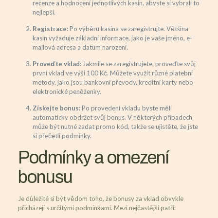
recenze a hodnocení jednotlivých kasin, abyste si vybrali to
nejlepší.
Registrace:
Po výběru kasina se zaregistrujte. Většina
kasin vyžaduje základní informace, jako je vaše jméno, e-
mailová adresa a datum narození.
Proveďte vklad:
Jakmile se zaregistrujete, proveďte svůj
první vklad ve výši 100 Kč. Můžete využít různé platební
metody, jako jsou bankovní převody, kreditní karty nebo
elektronické peněženky.
Získejte bonus:
Po provedení vkladu byste měli
automaticky obdržet svůj bonus. V některých případech
může být nutné zadat promo kód, takže se ujistěte, že jste
si přečetli podmínky.
Podmínky a omezení
bonusu
Je důležité si být vědom toho, že bonusy za vklad obvykle
přicházejí s určitými podmínkami. Mezi nejčastější patří: