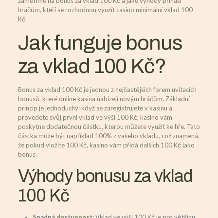
zaměříme na bonus za vklad 100 Kč a jaké výhody přináší
hráčům, kteří se rozhodnou využít casino minimální vklad 100
Kč.
Jak funguje bonus
za vklad 100 Kč?
Bonus za vklad 100 Kč je jednou z nejčastějších forem uvítacích
bonusů, které online kasina nabízejí novým hráčům. Základní
princip je jednoduchý: když se zaregistrujete v kasinu a
provedete svůj první vklad ve výši 100 Kč, kasino vám
poskytne dodatečnou částku, kterou můžete využít ke hře. Tato
částka může být například 100% z vašeho vkladu, což znamená,
že pokud vložíte 100 Kč, kasino vám přidá dalších 100 Kč jako
bonus.
Výhody bonusu za vklad
100 Kč
Snadná dostupnost:
Vklad ve výši 100 Kč je pro většinu