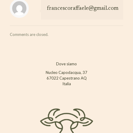
francescoraffaele@gmail.com
Comments are closed.
Dove siamo
Nucleo Capodacqua, 37
67022 Capestrano AQ
Italia