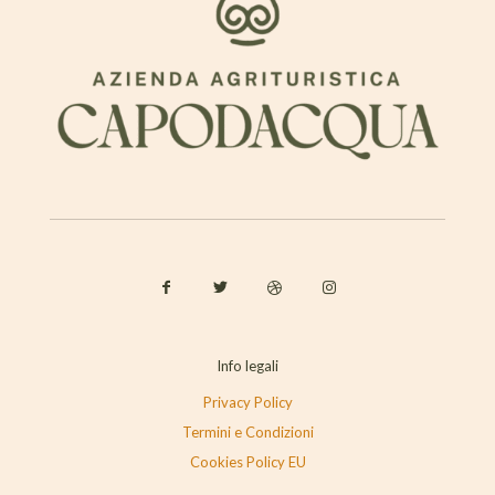
Info legali
Privacy Policy
Termini e Condizioni
Cookies Policy EU