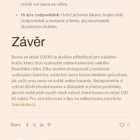
zvýšili své šance na výhru.
Hrajte zodpovědně:
I když je bonus lákavý, hrajte vždy
zodpovědně a nastavte si limity, abyste předešli
zbytečným ztrátám.
Závěr
Bonus za vklad 100 Kč je skvělou příležitostí pro každého
hráče, který chce vyzkoušet online kasina bez velkého
finančního rizika. Díky snadné dostupnosti a možnosti
vyzkoušet různé hry, může být tento bonus ideálním způsobem,
jak začít svou cestu ve světě online hazardu. Nezapomeňte si
vybrat důvěryhodné kasino a důkladně si přečíst podmínky,
abyste mohli plně využít všech výhod, které bonus za vklad 100
Kč nabízí. Pro více informací a tipy na online kasina navštivte
3cprokola.cz
.
Share
0