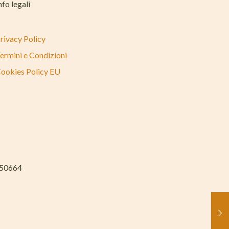
nfo legali
rivacy Policy
ermini e Condizioni
ookies Policy EU
050664