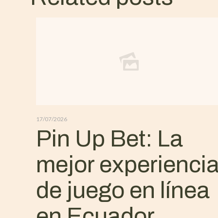
17/07/2026
Pin Up Bet: La
mejor experienci
de juego en línea
en Ecuador