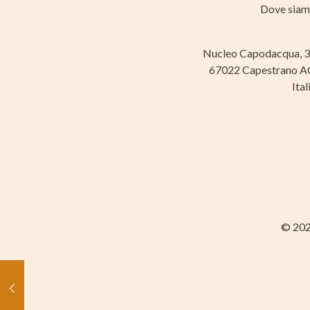
Dove sia
Nucleo Capodacqua, 
67022 Capestrano 
Ital
© 202