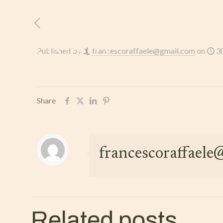
HOME
L’AZIENDA
Published by
francescoraffaele@gmail.com
on
3
Share
francescoraffael
Related posts