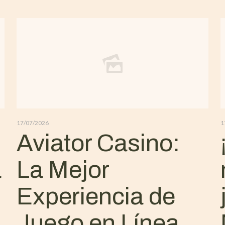
17/07/2026
1
Aviator Casino:
a
La Mejor
Experiencia de
Juego en Línea