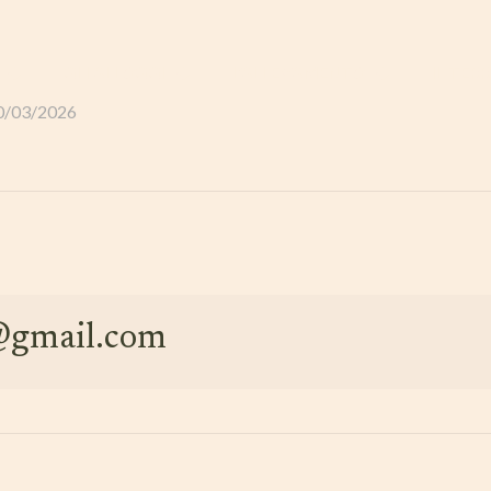
GLI ALLOGGI
L’ALLEVAMENTO
IL TER
0/03/2026
e@gmail.com