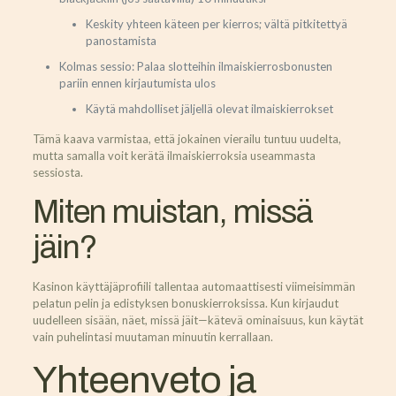
Keskity yhteen käteen per kierros; vältä pitkitettyä
panostamista
Kolmas sessio: Palaa slotteihin ilmaiskierrosbonusten
pariin ennen kirjautumista ulos
Käytä mahdolliset jäljellä olevat ilmaiskierrokset
Tämä kaava varmistaa, että jokainen vierailu tuntuu uudelta,
mutta samalla voit kerätä ilmaiskierroksia useammasta
sessiosta.
Miten muistan, missä
jäin?
Kasinon käyttäjäprofiili tallentaa automaattisesti viimeisimmän
pelatun pelin ja edistyksen bonuskierroksissa. Kun kirjaudut
uudelleen sisään, näet, missä jäit—kätevä ominaisuus, kun käytät
vain puhelintasi muutaman minuutin kerrallaan.
Yhteenveto ja