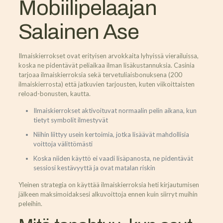
Mobiilipelaajan
Salainen Ase
Ilmaiskierrokset ovat erityisen arvokkaita lyhyissä vierailuissa,
koska ne pidentävät peliaikaa ilman lisäkustannuksia. Casinia
tarjoaa ilmaiskierroksia sekä tervetuliaisbonuksena (200
ilmaiskierrosta) että jatkuvien tarjousten, kuten viikoittaisten
reload-bonusten, kautta.
Ilmaiskierrokset aktivoituvat normaalin pelin aikana, kun
tietyt symbolit ilmestyvät
Niihin liittyy usein kertoimia, jotka lisäävät mahdollisia
voittoja välittömästi
Koska niiden käyttö ei vaadi lisäpanosta, ne pidentävät
sessiosi kestävyyttä ja ovat matalan riskin
Yleinen strategia on käyttää ilmaiskierroksia heti kirjautumisen
jälkeen maksimoidaksesi alkuvoittoja ennen kuin siirryt muihin
peleihin.