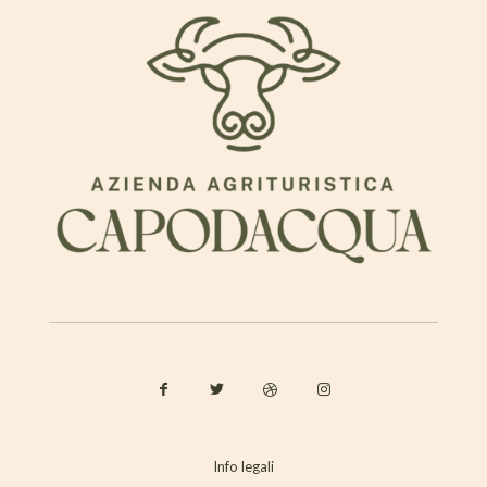
Info legali