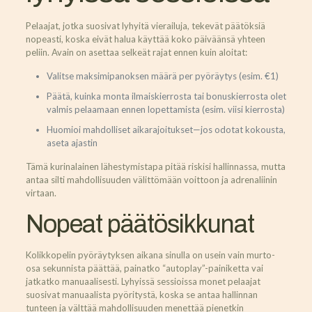
Pelaajat, jotka suosivat lyhyitä vierailuja, tekevät päätöksiä
nopeasti, koska eivät halua käyttää koko päiväänsä yhteen
peliin. Avain on asettaa selkeät rajat ennen kuin aloitat:
Valitse maksimipanoksen määrä per pyöräytys (esim. €1)
Päätä, kuinka monta ilmaiskierrosta tai bonuskierrosta olet
valmis pelaamaan ennen lopettamista (esim. viisi kierrosta)
Huomioi mahdolliset aikarajoitukset—jos odotat kokousta,
aseta ajastin
Tämä kurinalainen lähestymistapa pitää riskisi hallinnassa, mutta
antaa silti mahdollisuuden välittömään voittoon ja adrenaliinin
virtaan.
Nopeat päätösikkunat
Kolikkopelin pyöräytyksen aikana sinulla on usein vain murto-
osa sekunnista päättää, painatko “autoplay”-painiketta vai
jatkatko manuaalisesti. Lyhyissä sessioissa monet pelaajat
suosivat manuaalista pyöritystä, koska se antaa hallinnan
tunteen ja välttää mahdollisuuden menettää pienetkin