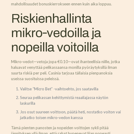
mahdollisuudet bonuskierrokseen ennen kuin aika loppuu.
Riskienhallinta
mikro‑vedoilla ja
nopeilla voitoilla
Mikro‑vedot—vetoja jopa €0.10—ovat ihanteellisia niille, jotka
haluavat venyttää pelikassaansa monilla pyöräytyksillä ilman
suurta riskiä per peli. Casinia tarjoaa tällaisia pienpanoksia
useissa suosituissa peleissä.
Valitse “Micro Bet” -vaihtoehto, jos saatavilla
Seuraa pelikassan kehittymistä reaaliajassa näytön
laskurilla
Jos osut suureen voittoon, päätä heti, nostatko voiton vai
jatkatko toisen mikro‑vedon kanssa
Tämä pienten panosten ja nopeiden voittojen sykli pitää
jännityksen yllä ilman, että rahat hupenevat liian nopeasti.