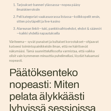
Tarjoukset-banneri yläosassa—nopea pääsy
ilmaiskierroksiin
Peli kategoriat vaakasuorassa listassa—kolikkopelit ensin,
sitten pöytäpelit ja live-kasino
Alareunan linkit—tuki, pankkivaihtoehdot, ehdot & säännöt
—kaikki yhdellä napautuksella
Väriteema— syvät punaiset ja kultaiset korostukset—ohjaavat
katseesi toimintopainikkeisiin ilman, että ne häiritsevät
näkymääsi. Tämä suunnittelufilosofia varmistaa, että vaikka
olisit vain kymmenen minuuttia puhelimellasi, löydät haluamasi
nopeasti.
Päätöksenteko
nopeasti: Miten
pelata älykkäästi
lyhyissä sessioissa