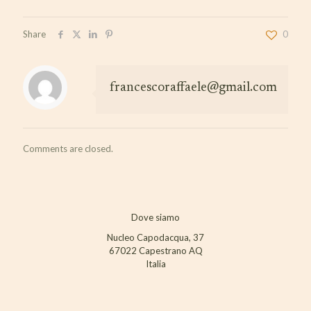
Share
0
francescoraffaele@gmail.com
Comments are closed.
Dove siamo
Nucleo Capodacqua, 37
67022 Capestrano AQ
Italia