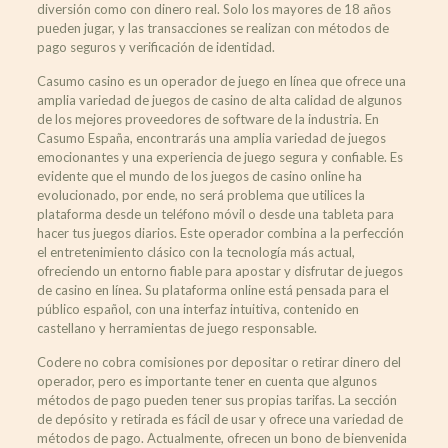
diversión como con dinero real. Solo los mayores de 18 años
pueden jugar, y las transacciones se realizan con métodos de
pago seguros y verificación de identidad.
Casumo casino es un operador de juego en línea que ofrece una
amplia variedad de juegos de casino de alta calidad de algunos
de los mejores proveedores de software de la industria. En
Casumo España, encontrarás una amplia variedad de juegos
emocionantes y una experiencia de juego segura y confiable. Es
evidente que el mundo de los juegos de casino online ha
evolucionado, por ende, no será problema que utilices la
plataforma desde un teléfono móvil o desde una tableta para
hacer tus juegos diarios. Este operador combina a la perfección
el entretenimiento clásico con la tecnología más actual,
ofreciendo un entorno fiable para apostar y disfrutar de juegos
de casino en línea. Su plataforma online está pensada para el
público español, con una interfaz intuitiva, contenido en
castellano y herramientas de juego responsable.
Codere no cobra comisiones por depositar o retirar dinero del
operador, pero es importante tener en cuenta que algunos
métodos de pago pueden tener sus propias tarifas. La sección
de depósito y retirada es fácil de usar y ofrece una variedad de
métodos de pago. Actualmente, ofrecen un bono de bienvenida