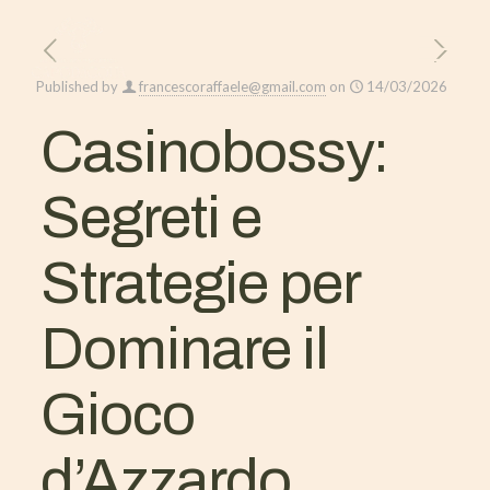
Published by
francescoraffaele@gmail.com
on
14/03/2026
Casinobossy:
Segreti e
Strategie per
Dominare il
Gioco
d’Azzardo