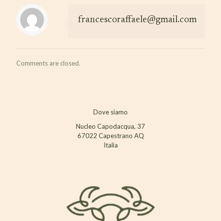
francescoraffaele@gmail.com
Comments are closed.
Dove siamo
Nucleo Capodacqua, 37
67022 Capestrano AQ
Italia