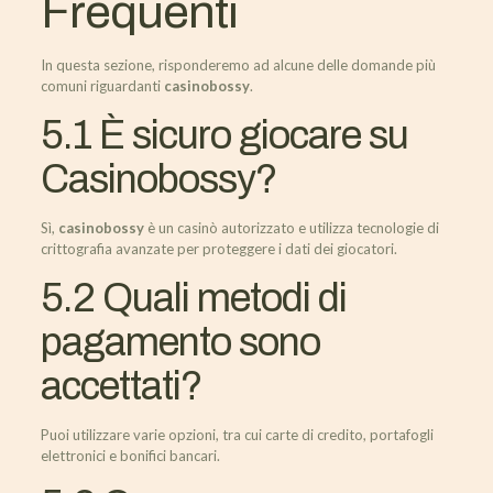
Frequenti
In questa sezione, risponderemo ad alcune delle domande più
comuni riguardanti
casinobossy
.
5.1 È sicuro giocare su
Casinobossy?
Sì,
casinobossy
è un casinò autorizzato e utilizza tecnologie di
crittografia avanzate per proteggere i dati dei giocatori.
5.2 Quali metodi di
pagamento sono
accettati?
Puoi utilizzare varie opzioni, tra cui carte di credito, portafogli
elettronici e bonifici bancari.