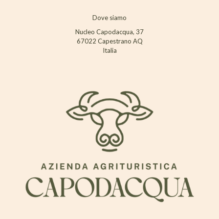
Dove siamo
Nucleo Capodacqua, 37
67022 Capestrano AQ
Italia