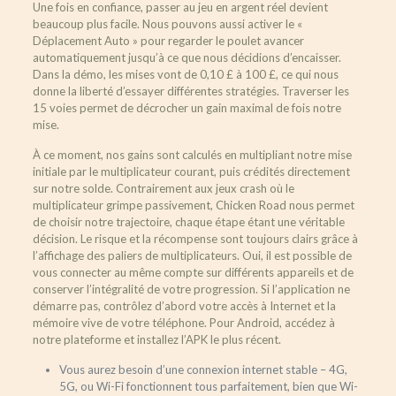
Une fois en confiance, passer au jeu en argent réel devient
beaucoup plus facile. Nous pouvons aussi activer le «
Déplacement Auto » pour regarder le poulet avancer
automatiquement jusqu’à ce que nous décidions d’encaisser.
Dans la démo, les mises vont de 0,10 £ à 100 £, ce qui nous
donne la liberté d’essayer différentes stratégies. Traverser les
15 voies permet de décrocher un gain maximal de fois notre
mise.
À ce moment, nos gains sont calculés en multipliant notre mise
initiale par le multiplicateur courant, puis crédités directement
sur notre solde. Contrairement aux jeux crash où le
multiplicateur grimpe passivement, Chicken Road nous permet
de choisir notre trajectoire, chaque étape étant une véritable
décision. Le risque et la récompense sont toujours clairs grâce à
l’affichage des paliers de multiplicateurs. Oui, il est possible de
vous connecter au même compte sur différents appareils et de
conserver l’intégralité de votre progression. Si l’application ne
démarre pas, contrôlez d’abord votre accès à Internet et la
mémoire vive de votre téléphone. Pour Android, accédez à
notre plateforme et installez l’APK le plus récent.
Vous aurez besoin d’une connexion internet stable – 4G,
5G, ou Wi-Fi fonctionnent tous parfaitement, bien que Wi-