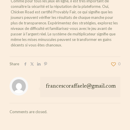
Comme pour tous les jeux en ligne, il est très important de
connaître la sécurité et la réputation de la plateforme. Oui,
Chicken Road est certifié Provably Fair, ce qui signifie que les
joueurs peuvent vérifier les résultats de chaque manche pour
plus de transparence. Expérimentez des stratégies, explorez les
niveaux de difficulté et familiarisez-vous avec le jeu avant de
passer à l’argent réel. Le système de multiplicateur signifie que
même les mises minuscules peuvent se transformer en gains
décents si vous êtes chanceux.
Share
0
francescoraffaele@gmail.com
Comments are closed.