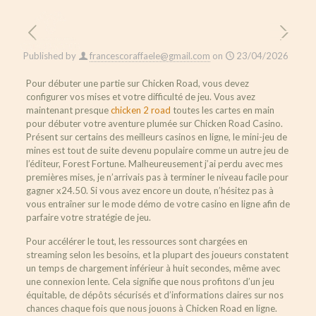
Published by
francescoraffaele@gmail.com
on
23/04/2026
Pour débuter une partie sur Chicken Road, vous devez
configurer vos mises et votre difficulté de jeu. Vous avez
maintenant presque
chicken 2 road
toutes les cartes en main
pour débuter votre aventure plumée sur Chicken Road Casino.
Présent sur certains des meilleurs casinos en ligne, le mini-jeu de
mines est tout de suite devenu populaire comme un autre jeu de
l’éditeur, Forest Fortune. Malheureusement j’ai perdu avec mes
premières mises, je n’arrivais pas à terminer le niveau facile pour
gagner x24.50. Si vous avez encore un doute, n’hésitez pas à
vous entraîner sur le mode démo de votre casino en ligne afin de
parfaire votre stratégie de jeu.
Pour accélérer le tout, les ressources sont chargées en
streaming selon les besoins, et la plupart des joueurs constatent
un temps de chargement inférieur à huit secondes, même avec
une connexion lente. Cela signifie que nous profitons d’un jeu
équitable, de dépôts sécurisés et d’informations claires sur nos
chances chaque fois que nous jouons à Chicken Road en ligne.