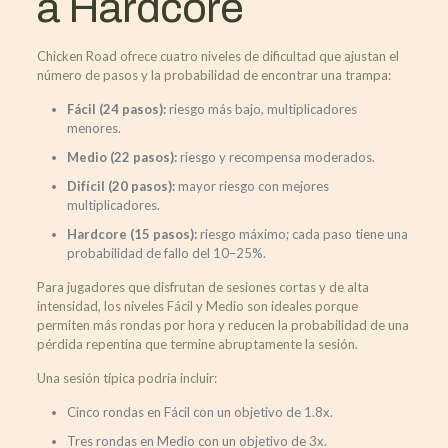
a Hardcore
Chicken Road ofrece cuatro niveles de dificultad que ajustan el
número de pasos y la probabilidad de encontrar una trampa:
Fácil (24 pasos):
riesgo más bajo, multiplicadores
menores.
Medio (22 pasos):
riesgo y recompensa moderados.
Difícil (20 pasos):
mayor riesgo con mejores
multiplicadores.
Hardcore (15 pasos):
riesgo máximo; cada paso tiene una
probabilidad de fallo del 10–25%.
Para jugadores que disfrutan de sesiones cortas y de alta
intensidad, los niveles Fácil y Medio son ideales porque
permiten más rondas por hora y reducen la probabilidad de una
pérdida repentina que termine abruptamente la sesión.
Una sesión típica podría incluir:
Cinco rondas en Fácil con un objetivo de 1.8x.
Tres rondas en Medio con un objetivo de 3x.