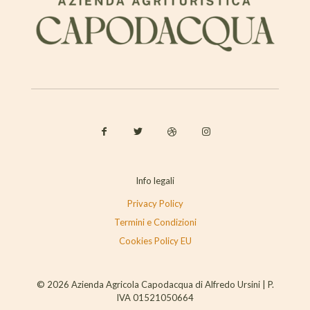
Info legali
Privacy Policy
Termini e Condizioni
Cookies Policy EU
© 2026 Azienda Agricola Capodacqua di Alfredo Ursini | P.
IVA 01521050664