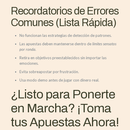
Recordatorios de Errores
Comunes (Lista Rápida)
No funcionan las estrategias de detección de patrones.
Las apuestas deben mantenerse dentro de
límites sensatos
por ronda.
Retira en objetivos preestablecidos sin importar las
emociones.
Evita sobreapostar por frustración.
Usa modo demo antes de jugar con dinero real.
¿Listo para Ponerte
en Marcha? ¡Toma
tus Apuestas Ahora!