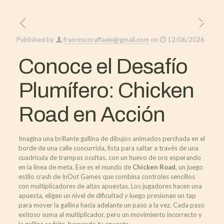
Published by
francescoraffaele@gmail.com
on
12/06/2026
Conoce el Desafío
Plumífero: Chicken
Road en Acción
Imagina una brillante gallina de dibujos animados perchada en el
borde de una calle concurrida, lista para saltar a través de una
cuadrícula de trampas ocultas, con un huevo de oro esperando
en la línea de meta. Ese es el mundo de
Chicken Road
, un juego
estilo crash de InOut Games que combina controles sencillos
con multiplicadores de altas apuestas. Los jugadores hacen una
apuesta, eligen un nivel de dificultad y luego presionan un tap
para mover la gallina hacia adelante un paso a la vez. Cada paso
exitoso suma al multiplicador, pero un movimiento incorrecto y