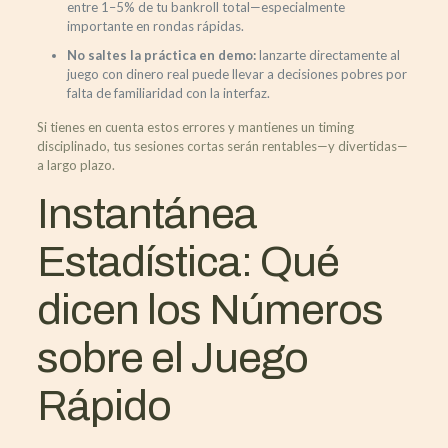
entre 1–5% de tu bankroll total—especialmente
importante en rondas rápidas.
No saltes la práctica en demo:
lanzarte directamente al
juego con dinero real puede llevar a decisiones pobres por
falta de familiaridad con la interfaz.
Si tienes en cuenta estos errores y mantienes un timing
disciplinado, tus sesiones cortas serán rentables—y divertidas—
a largo plazo.
Instantánea
Estadística: Qué
dicen los Números
sobre el Juego
Rápido