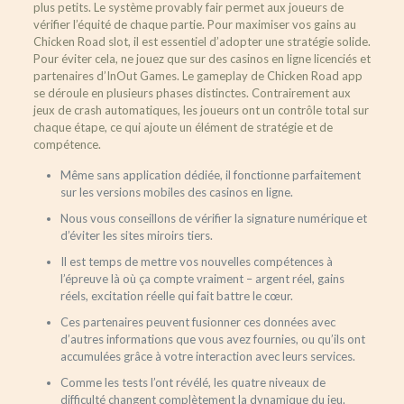
plus petits. Le système provably fair permet aux joueurs de
vérifier l’équité de chaque partie. Pour maximiser vos gains au
Chicken Road slot, il est essentiel d’adopter une stratégie solide.
Pour éviter cela, ne jouez que sur des casinos en ligne licenciés et
partenaires d’InOut Games. Le gameplay de Chicken Road app
se déroule en plusieurs phases distinctes. Contrairement aux
jeux de crash automatiques, les joueurs ont un contrôle total sur
chaque étape, ce qui ajoute un élément de stratégie et de
compétence.
Même sans application dédiée, il fonctionne parfaitement
sur les versions mobiles des casinos en ligne.
Nous vous conseillons de vérifier la signature numérique et
d’éviter les sites miroirs tiers.
Il est temps de mettre vos nouvelles compétences à
l’épreuve là où ça compte vraiment – argent réel, gains
réels, excitation réelle qui fait battre le cœur.
Ces partenaires peuvent fusionner ces données avec
d’autres informations que vous avez fournies, ou qu’ils ont
accumulées grâce à votre interaction avec leurs services.
Comme les tests l’ont révélé, les quatre niveaux de
difficulté changent complètement la dynamique du jeu.