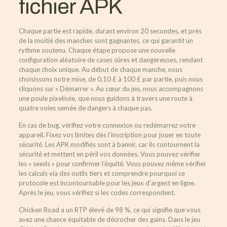
fichier APK
Chaque partie est rapide, durant environ 20 secondes, et près
de la moitié des manches sont gagnantes, ce qui garantit un
rythme soutenu. Chaque étape propose une nouvelle
configuration aléatoire de cases sûres et dangereuses, rendant
chaque choix unique. Au début de chaque manche, nous
choisissons notre mise, de 0,10 £ à 100 £ par partie, puis nous
cliquons sur « Démarrer ». Au cœur du jeu, nous accompagnons
une poule pixelisée, que nous guidons à travers une route à
quatre voies semée de dangers à chaque pas.
En cas de bug, vérifiez votre connexion ou redémarrez votre
appareil. Fixez vos limites dès l’inscription pour jouer en toute
sécurité. Les APK modifiés sont à bannir, car ils contournent la
sécurité et mettent en péril vos données. Vous pouvez vérifier
les « seeds » pour confirmer l’équité. Vous pouvez même vérifier
les calculs via des outils tiers et comprendre pourquoi ce
protocole est incontournable pour les jeux d’argent en ligne.
Après le jeu, vous vérifiez si les codes correspondent.
Chicken Road a un RTP élevé de 98 %, ce qui signifie que vous
avez une chance équitable de décrocher des gains. Dans le jeu