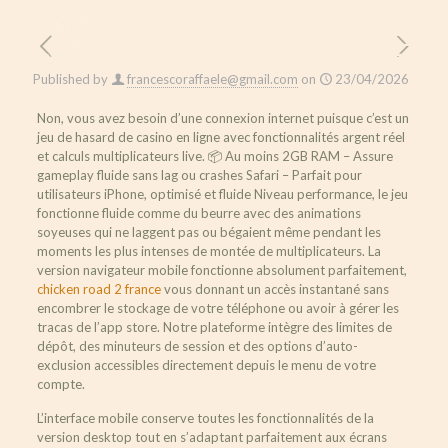
Published by
francescoraffaele@gmail.com
on
23/04/2026
Non, vous avez besoin d’une connexion internet puisque c’est un
jeu de hasard de casino en ligne avec fonctionnalités argent réel
et calculs multiplicateurs live. 📦 Au moins 2GB RAM – Assure
gameplay fluide sans lag ou crashes Safari – Parfait pour
utilisateurs iPhone, optimisé et fluide Niveau performance, le jeu
fonctionne fluide comme du beurre avec des animations
soyeuses qui ne laggent pas ou bégaient même pendant les
moments les plus intenses de montée de multiplicateurs. La
version navigateur mobile fonctionne absolument parfaitement,
chicken road 2 france
vous donnant un accès instantané sans
encombrer le stockage de votre téléphone ou avoir à gérer les
tracas de l’app store. Notre plateforme intègre des limites de
dépôt, des minuteurs de session et des options d’auto-
exclusion accessibles directement depuis le menu de votre
compte.
L’interface mobile conserve toutes les fonctionnalités de la
version desktop tout en s’adaptant parfaitement aux écrans