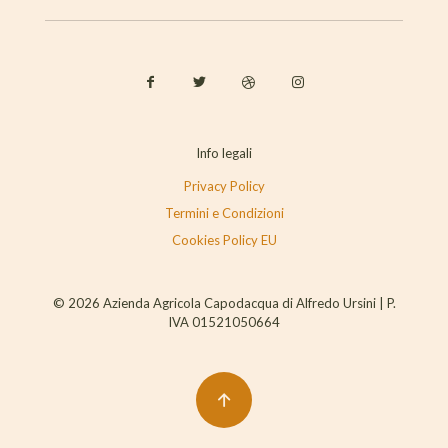
Info legali
Privacy Policy
Termini e Condizioni
Cookies Policy EU
© 2026 Azienda Agricola Capodacqua di Alfredo Ursini | P.
IVA 01521050664