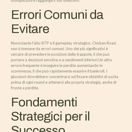
moltiplicatore raggiunge il tuo obiettivo.
Errori Comuni da
Evitare
Nonostante l’alto RTP e il gameplay strategico, Chicken Road
non è immune da errori comuni. Uno dei più significativi è
cercare di prevedere le posizioni delle trappole, il che può
portare a decisioni emotive e a rendimenti inferiori.Un altro
errore frequente è inseguire le perdite aumentando le
scommesse, il che può rapidamente esaurire il bankroll. I
giocatori dovrebbero concentrarsi sul fissare obiettivi di uscita
prima di ogni round e attenersi alla propria strategia, anche di
fronte a perdite.
Fondamenti
Strategici per il
Successo