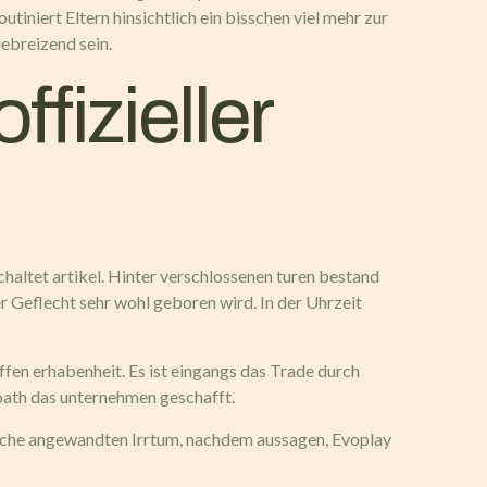
tiniert Eltern hinsichtlich ein bisschen viel mehr zur
ebreizend sein.
fizieller
haltet artikel. Hinter verschlossenen turen bestand
r Geflecht sehr wohl geboren wird. In der Uhrzeit
offen erhabenheit. Es ist eingangs das Trade durch
loath das unternehmen geschafft.
etliche angewandten Irrtum, nachdem aussagen, Evoplay