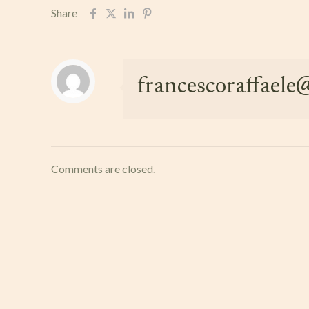
Share
francescoraffael
Comments are closed.