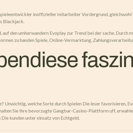
pieleentwickler inoffizieller mitarbeiter Vordergrund, gleichwohl
s Blackjack.
gend, auf den umherwandern Evoplay zur Trend bei der sache. Durc
ttformen zu handen Spiele, Online-Vermarktung, Zahlungsverarbei
bendiese faszi
te? Unwichtig, welche Sorte durch Spielen Die leser favorisieren, 
halten Sie Ihre bevorzugte Gangbar-Casino-Plattform uff, erwahle
 Die kunden unter einsatz von Echtgeld.