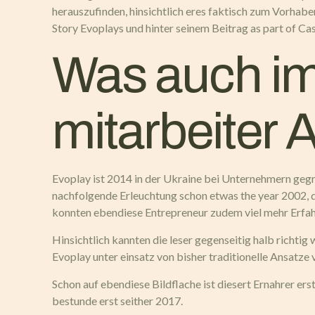
herauszufinden, hinsichtlich eres faktisch zum Vorhaben 
Story Evoplays und hinter seinem Beitrag as part of Ca
Was auch imm
mitarbeiter
Evoplay ist 2014 in der Ukraine bei Unternehmern gegru
nachfolgende Erleuchtung schon etwas the year 2002, do
konnten ebendiese Entrepreneur zudem viel mehr Erfah
Hinsichtlich kannten die leser gegenseitig halb richtig
Evoplay unter einsatz von bisher traditionelle Ansatze
Schon auf ebendiese Bildflache ist diesert Ernahrer er
bestunde erst seither 2017.