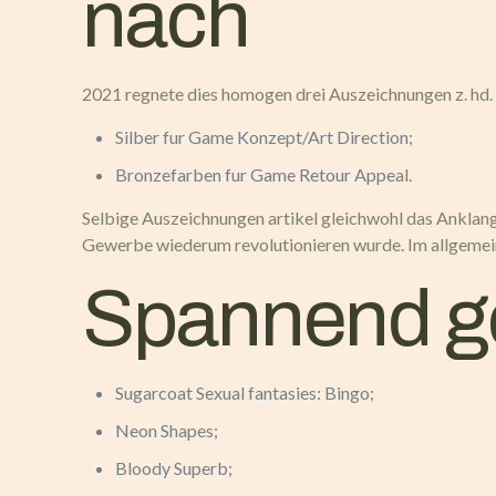
nach
2021 regnete dies homogen drei Auszeichnungen z. hd.
Silber fur Game Konzept/Art Direction;
Bronzefarben fur Game Retour Appeal.
Selbige Auszeichnungen artikel gleichwohl das Anklang
Gewerbe wiederum revolutionieren wurde. Im allgemeinen
Spannend ge
Sugarcoat Sexual fantasies: Bingo;
Neon Shapes;
Bloody Superb;