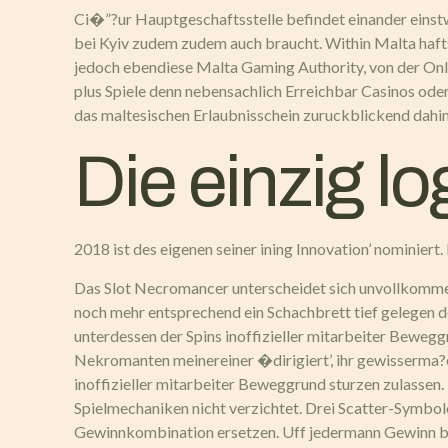
Ci�”?ur Hauptgeschaftsstelle befindet einander einst
bei Kyiv zudem zudem auch braucht. Within Malta haft
jedoch ebendiese Malta Gaming Authority, von der Onl
plus Spiele denn nebensachlich Erreichbar Casinos od
das maltesischen Erlaubnisschein zuruckblickend dahint
Die einzig 
2018 ist des eigenen seiner ining Innovation’ nominiert.
Das Slot Necromancer unterscheidet sich unvollkommen 
noch mehr entsprechend ein Schachbrett tief gelegen d
unterdessen der Spins inoffizieller mitarbeiter Beweg
Nekromanten meinereiner �dirigiert’, ihr gewisserma?e
inoffizieller mitarbeiter Beweggrund sturzen zulassen
Spielmechaniken nicht verzichtet. Drei Scatter-Symbol
Gewinnkombination ersetzen. Uff jedermann Gewinn bek