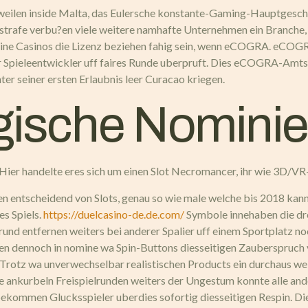
weilen inside Malta, das Eulersche konstante-Gaming-Hauptgeschaf
strafe verbu?en viele weitere namhafte Unternehmen ein Branche, 
ine Casinos die Lizenz beziehen fahig sein, wenn eCOGRA. eCOGRA
er Spieleentwickler uff faires Runde uberpruft. Dies eCOGRA-Amt
er seiner ersten Erlaubnis leer Curacao kriegen.
logische Nomini
 Hier handelte eres sich um einen Slot Necromancer, ihr wie 3D/VR-S
entscheidend von Slots, genau so wie male welche bis 2018 kannte.
es Spiels.
https://duelcasino-de.de.com/
Symbole innehaben die dr
grund entfernen weiters bei anderer Spalier uff einem Sportplatz 
n dennoch in nomine wa Spin-Buttons diesseitigen Zauberspruch vo
. Trotz wa unverwechselbar realistischen Products ein durchaus w
e ankurbeln Freispielrunden weiters der Ungestum konnte alle an
ommen Glucksspieler uberdies sofortig diesseitigen Respin. Die