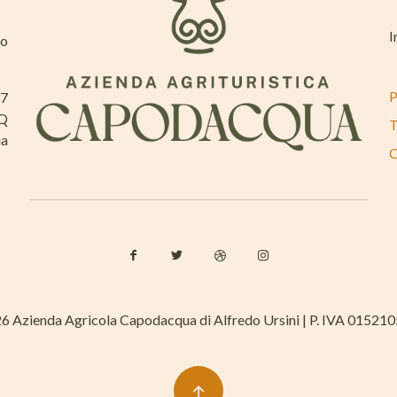
I
mo
P
37
AQ
T
ia
C
6 Azienda Agricola Capodacqua di Alfredo Ursini | P. IVA 01521