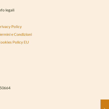
nfo legali
rivacy Policy
ermini e Condizioni
ookies Policy EU
050664