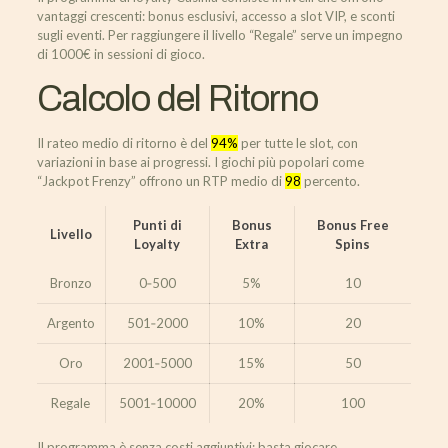
vantaggi crescenti: bonus esclusivi, accesso a slot VIP, e sconti
sugli eventi. Per raggiungere il livello “Regale” serve un impegno
di 1000€ in sessioni di gioco.
Calcolo del Ritorno
Il rateo medio di ritorno è del
94%
per tutte le slot, con
variazioni in base ai progressi. I giochi più popolari come
“Jackpot Frenzy” offrono un RTP medio di
98
percento.
Punti di
Bonus
Bonus Free
Livello
Loyalty
Extra
Spins
Bronzo
0‑500
5%
10
Argento
501‑2000
10%
20
Oro
2001‑5000
15%
50
Regale
5001‑10000
20%
100
Il programma è senza costi aggiuntivi: basta giocare