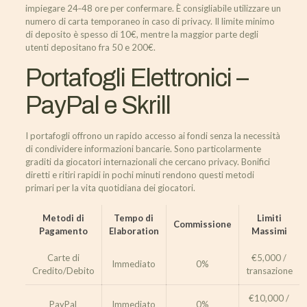
impiegare 24‑48 ore per confermare. È consigliabile utilizzare un
numero di carta temporaneo in caso di privacy. Il limite minimo
di deposito è spesso di 10€, mentre la maggior parte degli
utenti depositano fra 50 e 200€.
Portafogli Elettronici –
PayPal e Skrill
I portafogli offrono un rapido accesso ai fondi senza la necessità
di condividere informazioni bancarie. Sono particolarmente
graditi da giocatori internazionali che cercano privacy. Bonifici
diretti e ritiri rapidi in pochi minuti rendono questi metodi
primari per la vita quotidiana dei giocatori.
Metodi di
Tempo di
Limiti
Commissione
Pagamento
Elaboration
Massimi
Carte di
€5,000 /
Immediato
0%
Credito/Debito
transazione
€10,000 /
PayPal
Immediato
0%