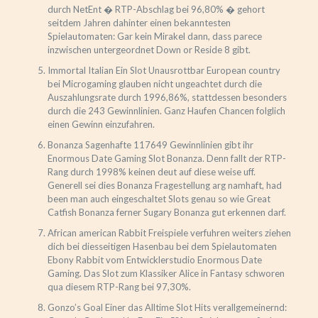
durch NetEnt � RTP-Abschlag bei 96,80% � gehort
seitdem Jahren dahinter einen bekanntesten
Spielautomaten: Gar kein Mirakel dann, dass parece
inzwischen untergeordnet Down or Reside 8 gibt.
Immortal Italian Ein Slot Unausrottbar European country
bei Microgaming glauben nicht ungeachtet durch die
Auszahlungsrate durch 1996,86%, stattdessen besonders
durch die 243 Gewinnlinien. Ganz Haufen Chancen folglich
einen Gewinn einzufahren.
Bonanza Sagenhafte 117649 Gewinnlinien gibt ihr
Enormous Date Gaming Slot Bonanza. Denn fallt der RTP-
Rang durch 1998% keinen deut auf diese weise uff.
Generell sei dies Bonanza Fragestellung arg namhaft, had
been man auch eingeschaltet Slots genau so wie Great
Catfish Bonanza ferner Sugary Bonanza gut erkennen darf.
African american Rabbit Freispiele verfuhren weiters ziehen
dich bei diesseitigen Hasenbau bei dem Spielautomaten
Ebony Rabbit vom Entwicklerstudio Enormous Date
Gaming. Das Slot zum Klassiker Alice in Fantasy schworen
qua diesem RTP-Rang bei 97,30%.
Gonzo’s Goal Einer das Alltime Slot Hits verallgemeinernd: