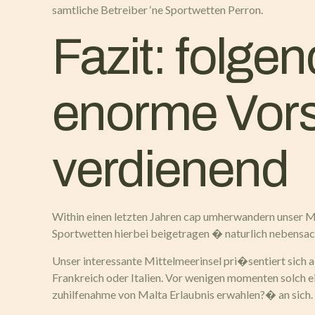
samtliche Betreiber ‘ne Sportwetten Perron.
Fazit: folge
enorme Vors
verdienend
Within einen letzten Jahren cap umherwandern unser 
Sportwetten hierbei beigetragen � naturlich nebensach
Unser interessante Mittelmeerinsel pri�sentiert sich 
Frankreich oder Italien. Vor wenigen momenten solch
zuhilfenahme von Malta Erlaubnis erwahlen?� an sich.