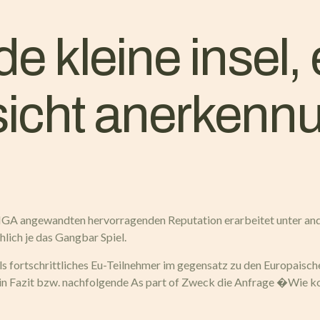
nde kleine insel
icht anerkenn
MGA angewandten hervorragenden Reputation erarbeitet unter an
lich je das Gangbar Spiel.
als fortschrittliches Eu-Teilnehmer im gegensatz zu den Europai
 ein Fazit bzw. nachfolgende As part of Zweck die Anfrage �Wie