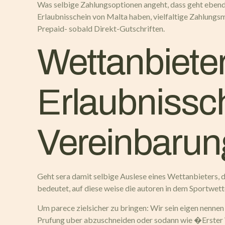
Was selbige Zahlungsoptionen angeht, dass geht ebendi
Erlaubnisschein von Malta haben, vielfaltige Zahlung
Prepaid- sobald Direkt-Gutschriften.
Wettanbiete
Erlaubnissche
Vereinbarun
Geht sera damit selbige Auslese eines Wettanbieters, d
bedeutet, auf diese weise die autoren in dem Sportwet
Um parece zielsicher zu bringen: Wir sein eigen nenn
Prufung uber abzuschneiden oder sodann wie �Erster We