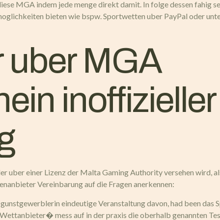
ese MGA indem jede menge direkt damit. In folge dessen fahig se
smoglichkeiten bieten wie bspw. Sportwetten uber PayPal oder unt
r uber MGA
in inoffizieller
g
er uber einer Lizenz der Malta Gaming Authority versehen wird, a
tenanbieter Vereinbarung auf die Fragen anerkennen:
en gunstgewerblerin eindeutige Veranstaltung davon, had been das
ttanbieter� mess auf in der praxis die oberhalb genannten Testk