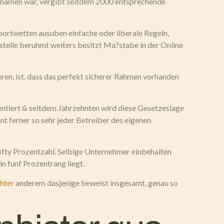
d namen war, vergibt seitdem 2000 entsprechende
portwetten ausuben einfache oder liberale Regeln,
sstelle beruhmt weiters besitzt Ma?stabe in der Online
ren, ist, dass das perfekt sicherer Rahmen vorhanden
entiert & seitdem Jahrzehnten wird diese Gesetzeslage
t ferner so sehr jeder Betreiber des eigenen
fifty Prozentzahl. Selbige Unternehmer einbehalten
n funf Prozentrang liegt.
hter
anderem dasjenige beweist insgesamt, genau so