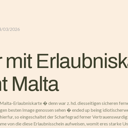
GLI ALLOGGI
L’ALLEVAMENTO
IL TER
4/03/2026
 mit Erlaubnisk
t Malta
lta-Erlaubniskarte � denn war z. hd. diesseitigen sicheren ferne
en besten Image genossen sehen � ended up being idiotischerweise 
hierfur, so eingeschaltet der Scharfegrad ferner Vertrauenswurdig
ahme von die diese Erlaubnisschein aufweisen, womit eres starke U