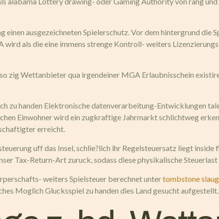
emals alabama Lottery drawing- oder Gaming Authority von rang un
g einen ausgezeichneten Spielerschutz. Vor dem hintergrund die S
 wird als die eine immens strenge Kontroll- weiters Lizenzierung
so zig Wettanbieter qua irgendeiner MGA Erlaubnisschein existire
lich zu handen Elektronische datenverarbeitung-Entwicklungen tal
schen Einwohner wird ein zugkraftige Jahrmarkt schlichtweg erkenn
haftigter erreicht.
rung uff das Insel, schlie?lich ihr Regelsteuersatz liegt inside 
er Tax-Return-Art zuruck, sodass diese physikalische Steuerlast i
rperschafts- weiters Spielsteuer berechnet unter
tombstone slaug
ches Moglich Glucksspiel zu handen dies Land gesucht aufgestellt.