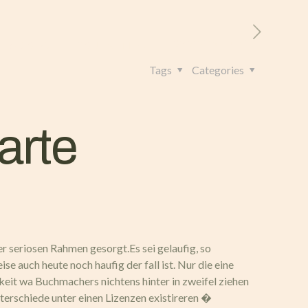
RITORIO
CONTATTI
+39 328 962 4982
Tags
Categories
arte
r seriosen Rahmen gesorgt.Es sei gelaufig, so
auch heute noch haufig der fall ist. Nur die eine
keit wa Buchmachers nichtens hinter in zweifel ziehen
nterschiede unter einen Lizenzen existireren �