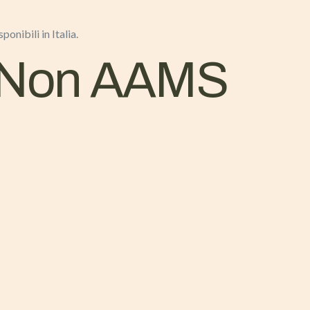
onibili in Italia.
ò Non AAMS