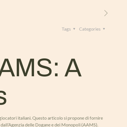
RITORIO
CONTATTI
+39 328 962 4982
Tags
Categories
AAMS: A
s
ocatori italiani. Questo articolo si propone di fornire
ti dall’Agenzia delle Dogane e dei Monopoli (AAMS).