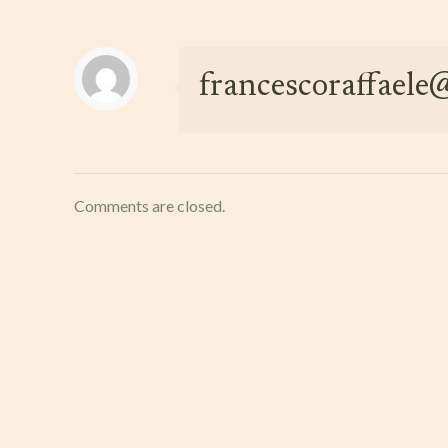
francescoraffael
Comments are closed.