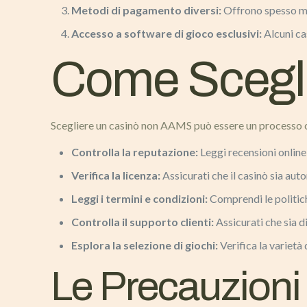
Metodi di pagamento diversi:
Offrono spesso me
Accesso a software di gioco esclusivi:
Alcuni cas
Come Scegl
Scegliere un casinò non AAMS può essere un processo co
Controlla la reputazione:
Leggi recensioni online e
Verifica la licenza:
Assicurati che il casinò sia auto
Leggi i termini e condizioni:
Comprendi le politich
Controlla il supporto clienti:
Assicurati che sia d
Esplora la selezione di giochi:
Verifica la varietà 
Le Precauzioni