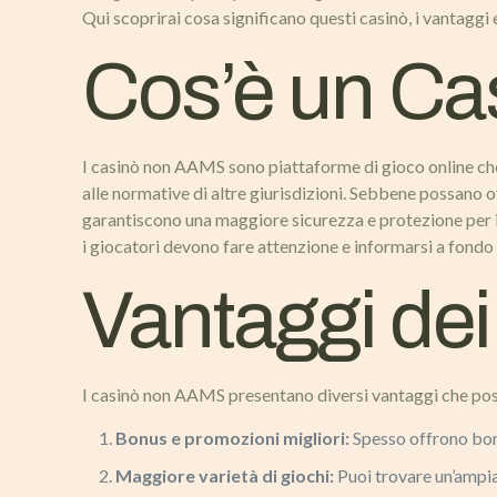
Qui scoprirai cosa significano questi casinò, i vantaggi
Cos’è un C
I casinò non AAMS sono piattaforme di gioco online che
alle normative di altre giurisdizioni. Sebbene possano o
garantiscono una maggiore sicurezza e protezione per i 
i giocatori devono fare attenzione e informarsi a fondo 
Vantaggi de
I casinò non AAMS presentano diversi vantaggi che posson
Bonus e promozioni migliori:
Spesso offrono bon
Maggiore varietà di giochi:
Puoi trovare un’ampia 