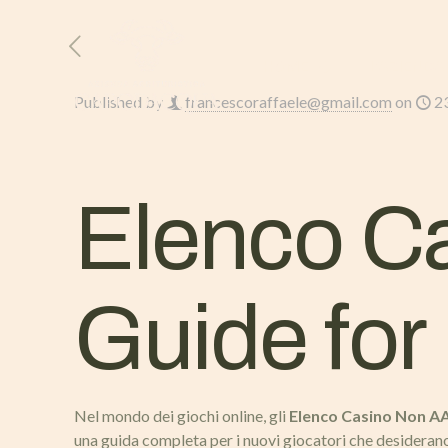
HOME
L’AZIENDA
Published by
francescoraffaele@gmail.com
on
2
Elenco C
Guide for
Nel mondo dei giochi online, gli
Elenco Casino Non 
una guida completa per i nuovi giocatori che desideran