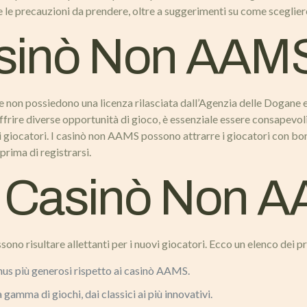
 e le precauzioni da prendere, oltre a suggerimenti su come sceglie
asinò Non AAM
 non possiedono una licenza rilasciata dall’Agenzia delle Dogane 
ffrire diverse opportunità di gioco, è essenziale essere consapevol
giocatori. I casinò non AAMS possono attrarre i giocatori con bon
prima di registrarsi.
i Casinò Non 
o risultare allettanti per i nuovi giocatori. Ecco un elenco dei pr
us più generosi rispetto ai casinò AAMS.
gamma di giochi, dai classici ai più innovativi.