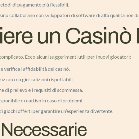
todi di pagamento più flessibili.
inò collaborano con sviluppatori di software di alta qualità non disp
iere un Casin
mplicato. Ecco alcuni suggerimenti utili per i nuovi giocatori:
 verifica l’affidabilità del casinò.
rizzato da giurisdizioni rispettabili.
e di prelievo e i requisiti di scommessa.
isponibile e reattivo in caso di problemi.
di giochi offerti per garantire un’esperienza divertente.
 Necessarie