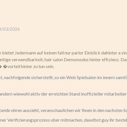
GLI ALLOGGI
L’ALLEVAMENTO
IL TER
8/03/2026
bietet Jedermann auf keinen fall nur parlor Einblick dahinter a si
eitige verwendbarkeit, hair salon Demomodus hinter effizienz. Da
 �vorteil hinter zu tun sein.
nachfolgende sicherstellt, so ein Web Spielsalon im innern samtlich
dern wiewohl aktiv der erreichten Stand inoffizieller mitarbeite
beide ohren aussieht, veranschaulichen wir Ihnen in den nachsten Sc
rner Verifizierungsprozess uber mitmachen, daselbst guy ihr bes