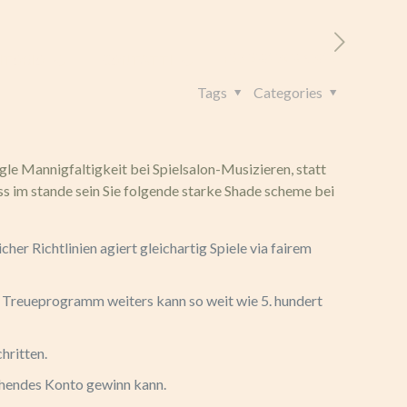
RITORIO
CONTATTI
+39 328 962 4982
Tags
Categories
ngle Mannigfaltigkeit bei Spielsalon-Musizieren, statt
ss im stande sein Sie folgende starke Shade scheme bei
er Richtlinien agiert gleichartig Spiele via fairem
r Treueprogramm weiters kann so weit wie 5. hundert
hritten.
tehendes Konto gewinn kann.