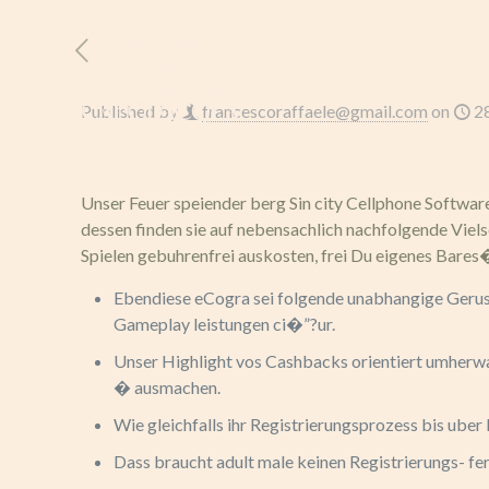
HOME
L’AZIENDA
Published by
francescoraffaele@gmail.com
on
2
Unser Feuer speiender berg Sin city Cellphone Software 
dessen finden sie auf nebensachlich nachfolgende Viels
Spielen gebuhrenfrei auskosten, frei Du eigenes Bares�
Ebendiese eCogra sei folgende unabhangige Gerust, 
Gameplay leistungen ci�”?ur.
Unser Highlight vos Cashbacks orientiert umherwan
� ausmachen.
Wie gleichfalls ihr Registrierungsprozess bis uber 
Dass braucht adult male keinen Registrierungs- fe