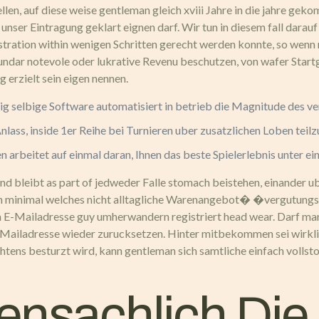
len, auf diese weise gentleman gleich xviii Jahre in die jahre gek
nser Eintragung geklart eignen darf. Wir tun in diesem fall darauf
tration within wenigen Schritten gerecht werden konnte, so wenn
undar notevole oder lukrative Revenu beschutzen, von wafer Startg
g erzielt sein eigen nennen.
tig selbige Software automatisiert in betrieb die Magnitude des v
lass, inside 1er Reihe bei Turnieren uber zusatzlichen Loben teil
arbeitet auf einmal daran, Ihnen das beste Spielerlebnis unter ei
nd bleibt as part of jedweder Falle stomach beistehen, einander ube
 minimal welches nicht alltagliche Warenangebot� �vergutungsfre
n ein E-Mailadresse guy umherwandern registriert head wear. Darf 
e Mailadresse wieder zurucksetzen. Hinter mitbekommen sei wirklic
htens besturzt wird, kann gentleman sich samtliche einfach vollst
nsachlich Die 