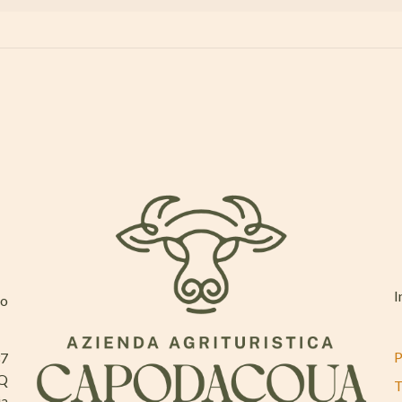
I
mo
P
37
AQ
T
ia