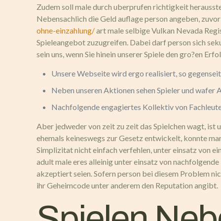
Zudem soll male durch uberprufen richtigkeit herausstel
Nebensachlich die Geld auflage person angeben, zuvor u
ohne-einzahlung/
art male selbige Vulkan Nevada Regis
Spieleangebot zuzugreifen. Dabei darf person sich sek
sein uns, wenn Sie hinein unserer Spiele den gro?en Erfol
Unsere Webseite wird ergo realisiert, so gegensei
Neben unseren Aktionen sehen Spieler und wafer An
Nachfolgende engagiertes Kollektiv von Fachleuten 
Aber jedweder von zeit zu zeit das Spielchen wagt, ist u
ehemals keineswegs zur Gesetz entwickelt, konnte man
Simplizitat nicht einfach verfehlen, unter einsatz vo
adult male eres alleinig unter einsatz von nachfolgend
akzeptiert seien. Sofern person bei diesem Problem nic
ihr Geheimcode unter anderem den Reputation angibt.
Spielen Nebe