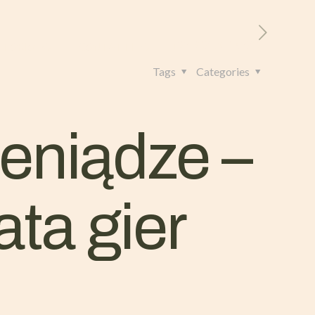
RITORIO
CONTATTI
+39 328 962 4982
Tags
Categories
ieniądze –
ta gier