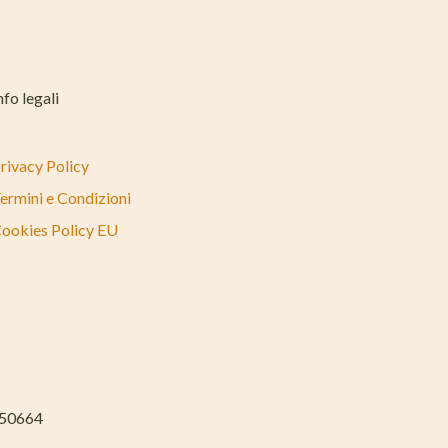
nfo legali
rivacy Policy
ermini e Condizioni
ookies Policy EU
050664