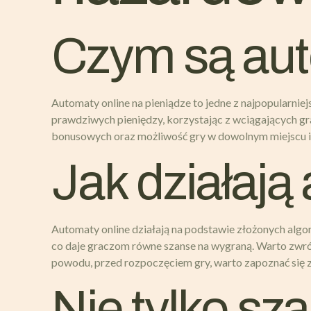
Czym są aut
Automaty online na pieniądze to jedne z najpopularni
prawdziwych pieniędzy, korzystając z wciągających gr
bonusowych oraz możliwość gry w dowolnym miejscu i 
Jak działają
Automaty online działają na podstawie złożonych algo
co daje graczom równe szanse na wygraną. Warto zwró
powodu, przed rozpoczęciem gry, warto zapoznać się z
Nie tylko sz