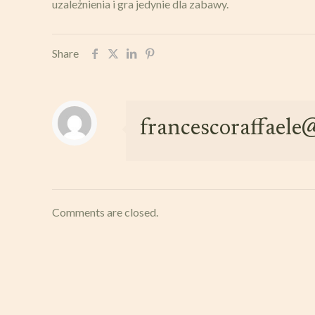
uzależnienia i gra jedynie dla zabawy.
Share
francescoraffael
Comments are closed.