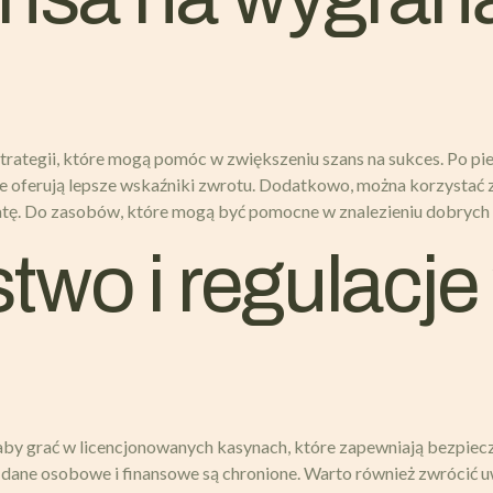
strategii, które mogą pomóc w zwiększeniu szans na sukces. Po pier
e oferują lepsze wskaźniki zwrotu. Dodatkowo, można korzystać 
tę. Do zasobów, które mogą być pomocne w znalezieniu dobrych o
wo i regulacje
t, aby grać w licencjonowanych kasynach, które zapewniają bezpie
 dane osobowe i finansowe są chronione. Warto również zwrócić u