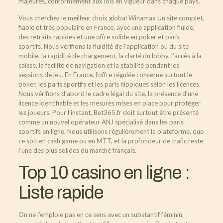
majeures, conformément aux lois en vigueur dans chaque pays.
Vous cherchez le meilleur choix global Winamax Un site complet,
fiable et très populaire en France, avec une application fluide,
des retraits rapides et une offre solide en poker et paris
sportifs. Nous vérifions la fluidité de l’application ou du site
mobile, la rapidité de chargement, la clarté du lobby, l’accès à la
caisse, la facilité de navigation et la stabilité pendant les
sessions de jeu. En France, l’offre régulée concerne surtout le
poker, les paris sportifs et les paris hippiques selon les licences.
Nous vérifions d’abord le cadre légal du site, la présence d’une
licence identifiable et les mesures mises en place pour protéger
les joueurs. Pour l’instant, Bet365.fr doit surtout être présenté
comme un nouvel opérateur ANJ spécialisé dans les paris
sportifs en ligne. Nous utilisons régulièrement la plateforme, que
ce soit en cash game ou en MTT, et la profondeur de trafic reste
l’une des plus solides du marché français.
Top 10 casino en ligne :
Liste rapide
On ne l’emploie pas en ce sens avec un substantif féminin,