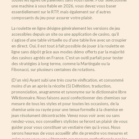
toutes les lignes de paiement sans vous ruiner. Pour sélectionner
une machine à sous fiable en 2026, vous devez vous baser
essentiellement sur le RTP, mais également sur d’autres
composants du jeu pour assurer votre plaisir.
La roulette en ligne désigne généralement les versions de jeu
accessibles depuis un site ou une application de casino, qu’il
s’agisse d’une table virtuelle ou d’une table live avec un croupier
en direct. Oui, il est tout à fait possible de jouer à la roulette en
ligne sans dépôt grâce aux modes démo offerts par la majorité
des casinos agréés en France. C’est un outil parfait pour tester
des stratégies à long terme, comme la Martingale ou la
Fibonacci, sur plusieurs centaines de rotations.
(D’un vin) Ayant subi une très courte vinification, et consommé
moins d’un an après la récolte (5) Définition, traduction,
prononciation, anagramme et synonyme sur le dictionnaire libre
Wiktionnaire. Nous faisons aussi confectionner des chemises sur
mesure de tous les styles et pour toutes les occasions, de la
chemise unie ou rayée pour une tenue formelle à la chemise en
jean résolument décontractée. Venez nous voir avec ou sans
rendez-vous, nos conseillers stylistes se feront un plaisir de vous
guider pour vous constituer un vestiaire rien qu’à vous. Nous
serons heureux de vous accueillir afin de prendre vos mesures et