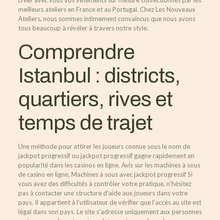
créer avec vous vos vêtements sur mesure confectionnés par les
meilleurs ateliers en France et au Portugal. Chez Les Nouveaux
Ateliers, nous sommes intimement convaincus que nous avons
tous beaucoup à révéler à travers notre style.
Comprendre
Istanbul : districts,
quartiers, rives et
temps de trajet
Une méthode pour attirer les joueurs connue sous le nom de
jackpot progressif ou jackpot progressif gagne rapidement en
popularité dans les casinos en ligne. Avis sur les machines à sous
de casino en ligne, Machines à sous avec jackpot progressif Si
vous avez des difficultés à contrôler votre pratique, n’hésitez
pas à contacter une structure d’aide aux joueurs dans votre
pays. Il appartient à l’utilisateur de vérifier que l’accès au site est
légal dans son pays. Le site s’adresse uniquement aux personnes