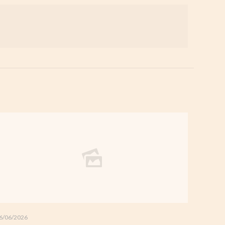
6/06/2026