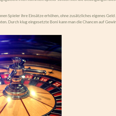
 Spieler ihre Einsätze erhöhen, ohne zusätzliches eigenes Geld zu
hten. Durch klug eingesetzte Boni kann man die Chancen auf Gewi