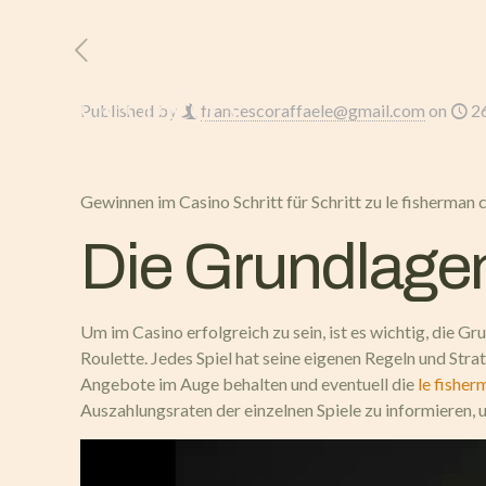
HOME
L’AZIENDA
Published by
francescoraffaele@gmail.com
on
2
Gewinnen im Casino Schritt für Schritt zu le fisherman 
Die Grundlagen
Um im Casino erfolgreich zu sein, ist es wichtig, die G
Roulette. Jedes Spiel hat seine eigenen Regeln und Str
Angebote im Auge behalten und eventuell die
le fishe
Auszahlungsraten der einzelnen Spiele zu informieren, 