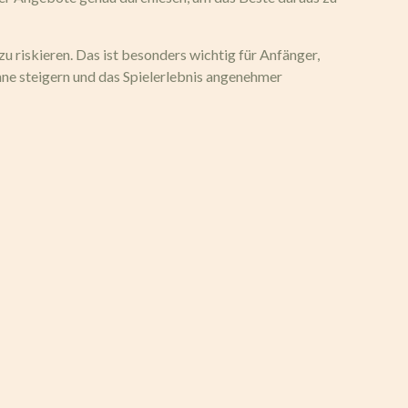
 riskieren. Das ist besonders wichtig für Anfänger,
nne steigern und das Spielerlebnis angenehmer