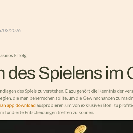
GLI ALLOGGI
L’ALLEVAMENTO
IL TER
6/03/2026
casinos Erfolg
 des Spielens im 
rundlagen des Spiels zu verstehen. Dazu gehört die Kenntnis der ve
ategien, die man beherrschen sollte, um die Gewinnchancen zu maxim
rman app download
ausprobieren, um von exklusiven Boni zu profiti
um fundierte Entscheidungen treffen zu können.