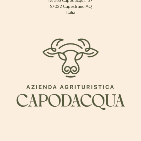
Nucleo Capodacqua, 37
67022 Capestrano AQ
Italia