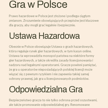
Gra w Polsce
Prawo hazardowe w Polsce jest złożone i podlega ciągłym
zmianom. Zrozumienie obowiązujących przepisów jest kluczowe
dla graczy, aby mogli grać legalnie i bezpiecznie.
Ustawa Hazardowa
Obecnie w Polsce obowiązuje Ustawa o grach hazardowych,
która reguluje rynek gier hazardowych, w tym kasyn online.
Ustawa ta wprowadziła monopol państwa na niektóre formy
gier hazardowych, a także określiła zasady licencjonowania i
nadzoru nad legalnymi operatorami. Gracze powinni pamiętać,
że gra u operatorów nieposiadających polskiej licencji może
wiązać się z pewnym ryzykiem i nie zapewnia takiej samej
ochrony prawnej, jak gra u licencjonowanych podmiotów.
Odpowiedzialna Gra
Bezpieczeństwo gracza to nie tylko ochrona przed oszustwami,
ale także promowanie odpowiedzialnej gry. Renomowane