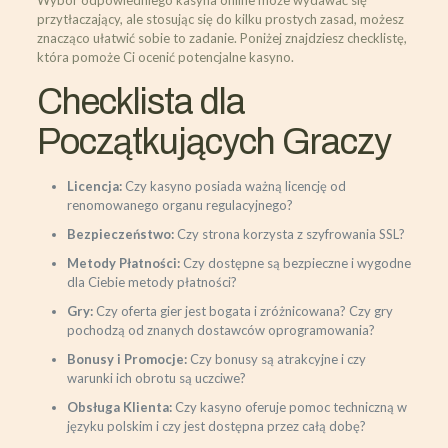
Wybór odpowiedniego kasyna online może wydawać się
przytłaczający, ale stosując się do kilku prostych zasad, możesz
znacząco ułatwić sobie to zadanie. Poniżej znajdziesz checklistę,
która pomoże Ci ocenić potencjalne kasyno.
Checklista dla
Początkujących Graczy
Licencja:
Czy kasyno posiada ważną licencję od
renomowanego organu regulacyjnego?
Bezpieczeństwo:
Czy strona korzysta z szyfrowania SSL?
Metody Płatności:
Czy dostępne są bezpieczne i wygodne
dla Ciebie metody płatności?
Gry:
Czy oferta gier jest bogata i zróżnicowana? Czy gry
pochodzą od znanych dostawców oprogramowania?
Bonusy i Promocje:
Czy bonusy są atrakcyjne i czy
warunki ich obrotu są uczciwe?
Obsługa Klienta:
Czy kasyno oferuje pomoc techniczną w
języku polskim i czy jest dostępna przez całą dobę?