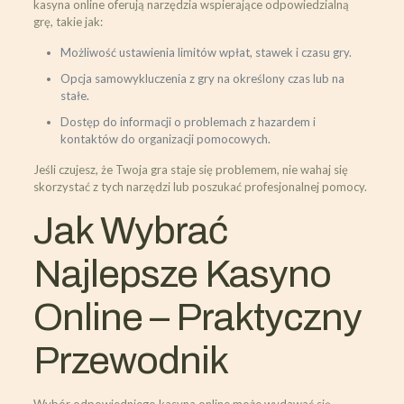
kasyna online oferują narzędzia wspierające odpowiedzialną
grę, takie jak:
Możliwość ustawienia limitów wpłat, stawek i czasu gry.
Opcja samowykluczenia z gry na określony czas lub na
stałe.
Dostęp do informacji o problemach z hazardem i
kontaktów do organizacji pomocowych.
Jeśli czujesz, że Twoja gra staje się problemem, nie wahaj się
skorzystać z tych narzędzi lub poszukać profesjonalnej pomocy.
Jak Wybrać
Najlepsze Kasyno
Online – Praktyczny
Przewodnik