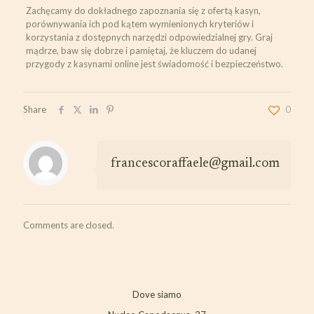
Zachęcamy do dokładnego zapoznania się z ofertą kasyn,
porównywania ich pod kątem wymienionych kryteriów i
korzystania z dostępnych narzędzi odpowiedzialnej gry. Graj
mądrze, baw się dobrze i pamiętaj, że kluczem do udanej
przygody z kasynami online jest świadomość i bezpieczeństwo.
Share
0
francescoraffaele@gmail.com
Comments are closed.
Dove siamo