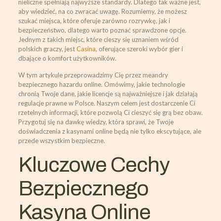
nieliczne spełniają najwyższe standardy. Dlatego tak ważne jest,
aby wiedzieć, na co zwracać uwagę. Rozumiemy, że możesz
szukać miejsca, które oferuje zarówno rozrywkę, jak i
bezpieczeństwo, dlatego warto poznać sprawdzone opcje.
Jednym z takich miejsc, które cieszy się uznaniem wśród
polskich graczy, jest
Casina
, oferujące szeroki wybór gier i
dbające o komfort użytkowników.
W tym artykule przeprowadzimy Cię przez meandry
bezpiecznego hazardu online. Omówimy, jakie technologie
chronią Twoje dane, jakie licencje są najważniejsze i jak działają
regulacje prawne w Polsce. Naszym celem jest dostarczenie Ci
rzetelnych informacji, które pozwolą Ci cieszyć się grą bez obaw.
Przygotuj się na dawkę wiedzy, która sprawi, że Twoje
doświadczenia z kasynami online będą nie tylko ekscytujące, ale
przede wszystkim bezpieczne.
Kluczowe Cechy
Bezpiecznego
Kasyna Online