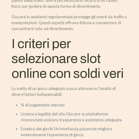
palmo della mano. Non è più necessario recarsi in un casinò
fisico per godere di questa forma di divertimento.
Giocare in ambienti regolamentati protegge gli utenti da truffe o
manipolazioni. Questi aspetti offrono fiducia e consentono di
concentrarsi solo sul divertimento.
I criteri per
selezionare slot
online con soldi veri
La scelta di un gioco adeguato passa attraverso l’analisi di
diversi fattori indispensabili.
% di pagamento elevato
Licenza e legalità del sito Giocare su piattaforme
riconosciute assicura trasparenza e assistenza adeguata.
Estetica dei giochi Un’interfaccia piacevole migliora
notevolmente l’esperienza di gioco.