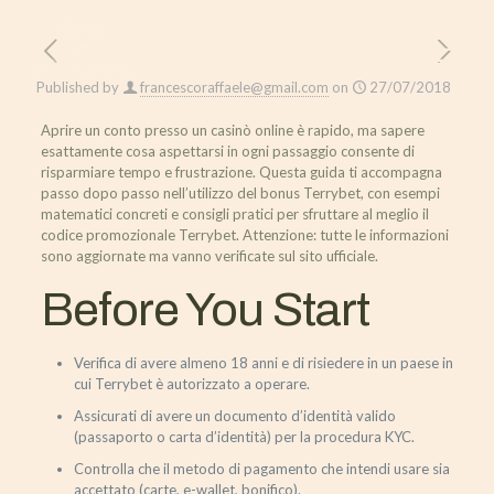
Published by
francescoraffaele@gmail.com
on
27/07/2018
Aprire un conto presso un casinò online è rapido, ma sapere
esattamente cosa aspettarsi in ogni passaggio consente di
risparmiare tempo e frustrazione. Questa guida ti accompagna
passo dopo passo nell’utilizzo del bonus Terrybet, con esempi
matematici concreti e consigli pratici per sfruttare al meglio il
codice promozionale Terrybet. Attenzione: tutte le informazioni
sono aggiornate ma vanno verificate sul sito ufficiale.
Before You Start
Verifica di avere almeno 18 anni e di risiedere in un paese in
cui Terrybet è autorizzato a operare.
Assicurati di avere un documento d’identità valido
(passaporto o carta d’identità) per la procedura KYC.
Controlla che il metodo di pagamento che intendi usare sia
accettato (carte, e-wallet, bonifico).