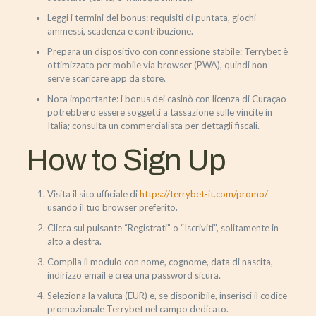
Leggi i termini del bonus: requisiti di puntata, giochi
ammessi, scadenza e contribuzione.
Prepara un dispositivo con connessione stabile: Terrybet è
ottimizzato per mobile via browser (PWA), quindi non
serve scaricare app da store.
Nota importante: i bonus dei casinò con licenza di Curaçao
potrebbero essere soggetti a tassazione sulle vincite in
Italia; consulta un commercialista per dettagli fiscali.
How to Sign Up
Visita il sito ufficiale di
https://terrybet-it.com/promo/
usando il tuo browser preferito.
Clicca sul pulsante “Registrati” o “Iscriviti”, solitamente in
alto a destra.
Compila il modulo con nome, cognome, data di nascita,
indirizzo email e crea una password sicura.
Seleziona la valuta (EUR) e, se disponibile, inserisci il codice
promozionale Terrybet nel campo dedicato.