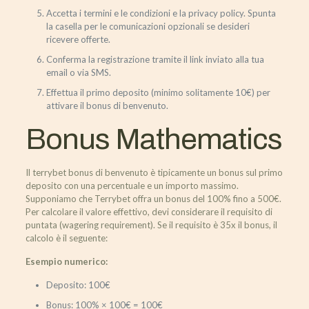
Accetta i termini e le condizioni e la privacy policy. Spunta
la casella per le comunicazioni opzionali se desideri
ricevere offerte.
Conferma la registrazione tramite il link inviato alla tua
email o via SMS.
Effettua il primo deposito (minimo solitamente 10€) per
attivare il bonus di benvenuto.
Bonus Mathematics
Il terrybet bonus di benvenuto è tipicamente un bonus sul primo
deposito con una percentuale e un importo massimo.
Supponiamo che Terrybet offra un bonus del 100% fino a 500€.
Per calcolare il valore effettivo, devi considerare il requisito di
puntata (wagering requirement). Se il requisito è 35x il bonus, il
calcolo è il seguente:
Esempio numerico:
Deposito: 100€
Bonus: 100% × 100€ = 100€