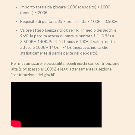
Importo totale da giocare: 100€ (deposito) + 100€
(bonus) = 200€
Requisito di puntata: 35 × bonus = 35 × 100€ = 3.500€
Valore atteso (senza ritiro): se il RTP medio dei giochi è
96%, la perdita attesa durante le puntate è (1-0.96) ×
3.500€ = 140€. Poiché il bonus è 100€, il valore netto
atteso è 100€ – 140€ = -40€ (negativo, indica che
statisticamente si perde parte del deposito).
Per massimizzare le possibilità, scegli giochi con contribuzione
alta (slot spesso al 100%) e leggi attentamente la sezione
“contribuzione dei giochi”.