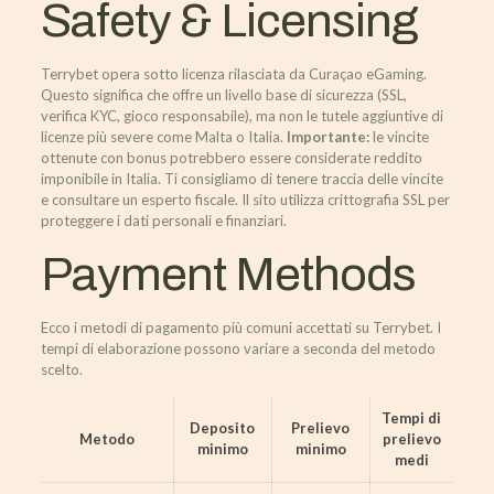
Safety & Licensing
Terrybet opera sotto licenza rilasciata da Curaçao eGaming.
Questo significa che offre un livello base di sicurezza (SSL,
verifica KYC, gioco responsabile), ma non le tutele aggiuntive di
licenze più severe come Malta o Italia.
Importante:
le vincite
ottenute con bonus potrebbero essere considerate reddito
imponibile in Italia. Ti consigliamo di tenere traccia delle vincite
e consultare un esperto fiscale. Il sito utilizza crittografia SSL per
proteggere i dati personali e finanziari.
Payment Methods
Ecco i metodi di pagamento più comuni accettati su Terrybet. I
tempi di elaborazione possono variare a seconda del metodo
scelto.
Tempi di
Deposito
Prelievo
Metodo
prelievo
minimo
minimo
medi