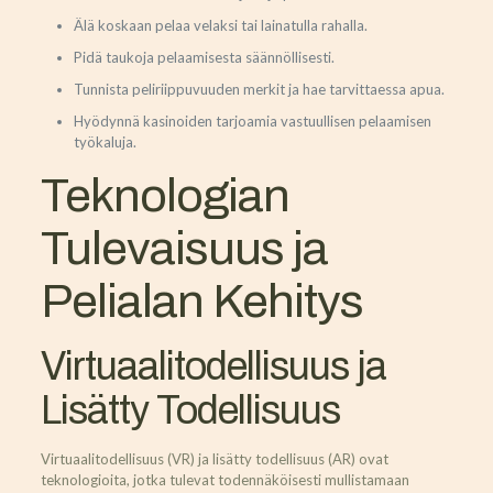
Älä koskaan pelaa velaksi tai lainatulla rahalla.
Pidä taukoja pelaamisesta säännöllisesti.
Tunnista peliriippuvuuden merkit ja hae tarvittaessa apua.
Hyödynnä kasinoiden tarjoamia vastuullisen pelaamisen
työkaluja.
Teknologian
Tulevaisuus ja
Pelialan Kehitys
Virtuaalitodellisuus ja
Lisätty Todellisuus
Virtuaalitodellisuus (VR) ja lisätty todellisuus (AR) ovat
teknologioita, jotka tulevat todennäköisesti mullistamaan