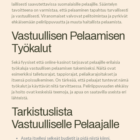
laillisesti saavutettavissa suomalaisille pelaajille. Sääntelyn
tavoitteena on varmistaa, että pelaaminen tapahtuu turvallisesti
ja vastuullisesti. Viranomaiset valvovat pelitoimintaa ja pyrkivät
ehkäisemään peliriippuvuutta ja muuta haitallista pelaamista.
Vastuullisen Pelaamisen
Työkalut
Sekä fyysiset että online-kasinot tarjoavat pelaajille erilaisia
työkaluja vastuullisen pelaamisen tukemiseksi. Näitä ovat
esimerkiksi talletusrajat, tappiorajat, peliaikarajoitukset ja
itsensä poissulkeminen. On tärkeää, että pelaajat tuntevat nämä
työkalut ja käyttävät niitä tarvittaessa. Peliriippuvuuden ehkäisy
ja hoito ovat keskeisiä teemoja, ja apua on saatavilla useista eri
lähteistä.
Tarkistuslista
Vastuulliselle Pelaajalle
Aseta itsellesi selkeät budjetit ja pidä niistä kiinni.