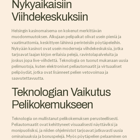
Nykyaikaisiin
Viihdekeskuksiin
Helsingin kasinomaisema on kokenut merkittävän
muodonmuutoksen. Alkujaan pelipaikat olivat usein pieniä ja
vaatimattomia, keskittyen lähinnä perinteisiin pöytäpeleihin.
Nykyään kasinot ovat usein moderneja viihdekeskuksia, jotka
tarjoavat laajan kirjon erilaisia pelejä, ravintolapalveluita ja
joskus jopa live-viihdettä. Teknologia on tuonut mukanaan uusia
pelimuotoja, kuten elektroniset peliautomaatit ja virtuaaliset
pelipöydät, jotka ovat lisänneet pelien vetovoimaa ja
saavutettavuutta.
Teknologian Vaikutus
Pelikokemukseen
Teknologia on mullistanut pelikokemuksen perusteellisesti.
Peliautomaatit ovat kehittyneet visuaalisesti näyttäviksi ja
monipuolisiksi, ja niiden ohjelmistot tarjoavat jatkuvasti uusia
ominaisuuksia ja bonuspelejä. Myös pöytäpelien pelaaminen on