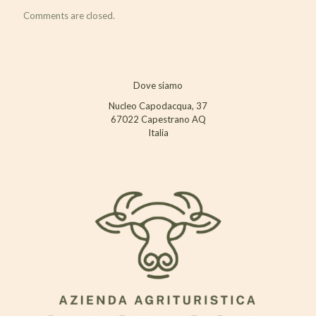
Comments are closed.
Dove siamo
Nucleo Capodacqua, 37
67022 Capestrano AQ
Italia