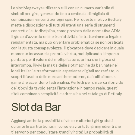
Le slot Megaways utilizzano rulli con un numero variabile di
simboli per giro, generando fino a centinaia di migliaia di
combinazioni vincenti per ogni spin. Per questo motivo BetItaly
mette a disposizione di tutti gli utenti una serie di strumenti
concreti di autodisciplina, come previsto dalla normativa ADM.
Il gioco d’azzardo online è un’attività di intrattenimento legale e
regolamentata, ma può diventare problematica se non praticata
con la giusta consapevolezza. Il giocatore deve decidere in quale
momento incassare la propria vincita, moltiplicando l’importo
puntato per il valore del moltiplicatore, prima che il gioco si
interrompa. Rivivi la magia delle slot machine da bar, nate nei
locali italiani e trasformate in esperienze digitali mozzafiato, o
scopri il fascino delle meccaniche moderne, dai rulli ai bonus
game che accendono l’adrenalina. Perfetti per chi cerca il brivido
dei giochi da tavolo senza l’interazione in tempo reale, questi
titoli combinano semplicità e adrenalina nel catalogo di BetItaly.
Slot da Bar
Aggiungi anche la possibilità di vincere ulteriori giri gratuiti
durante le partite bonus in corso e avrai tutti gli ingredienti che
ti servono per conquistare grandi vincite! La probabilità di