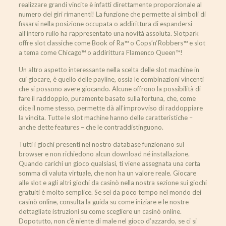
realizzare grandi vincite è infatti direttamente proporzionale al
numero dei giri rimanenti! La funzione che permette ai simboli di
fissarsi nella posizione occupata o addirittura di espandersi
all’intero rullo ha rappresentato una novità assoluta. Slotpark
offre slot classiche come Book of Ra™ o Cops’n‘Robbers™ e slot
a tema come Chicago™ o addirittura Flamenco Queen™!
Un altro aspetto interessante nella scelta delle slot machine in
cui giocare, è quello delle payline, ossia le combinazioni vincenti
che si possono avere giocando. Alcune offrono la possibilità di
fare il raddoppio, puramente basato sulla fortuna, che, come
dice il nome stesso, permette dà all’improvviso di raddoppiare
la vincita. Tutte le slot machine hanno delle caratteristiche –
anche dette features – che le contraddistinguono.
Tutti i giochi presenti nel nostro database funzionano sul
browser e non richiedono alcun download né installazione.
Quando carichi un gioco qualsiasi, ti viene assegnata una certa
somma di valuta virtuale, che non ha un valore reale. Giocare
alle slot e agli altri giochi da casinò nella nostra sezione sui giochi
gratuiti è molto semplice. Se sei da poco tempo nel mondo dei
casinò online, consulta la guida su come iniziare e le nostre
dettagliate istruzioni su come scegliere un casinò online.
Dopotutto, non c’è niente di male nel gioco d’azzardo, se ci si