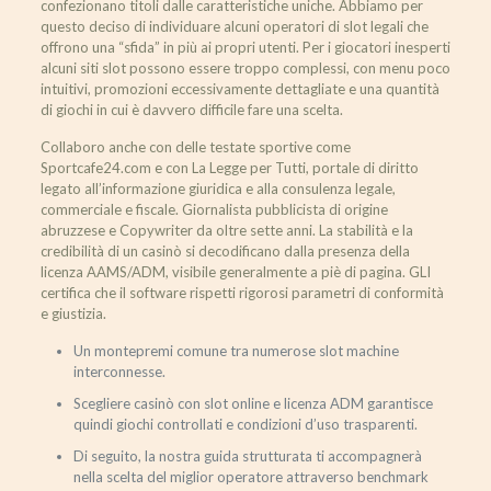
confezionano titoli dalle caratteristiche uniche. Abbiamo per
questo deciso di individuare alcuni operatori di slot legali che
offrono una “sfida” in più ai propri utenti. Per i giocatori inesperti
alcuni siti slot possono essere troppo complessi, con menu poco
intuitivi, promozioni eccessivamente dettagliate e una quantità
di giochi in cui è davvero difficile fare una scelta.
Collaboro anche con delle testate sportive come
Sportcafe24.com e con La Legge per Tutti, portale di diritto
legato all’informazione giuridica e alla consulenza legale,
commerciale e fiscale. Giornalista pubblicista di origine
abruzzese e Copywriter da oltre sette anni. La stabilità e la
credibilità di un casinò si decodificano dalla presenza della
licenza AAMS/ADM, visibile generalmente a piè di pagina. GLI
certifica che il software rispetti rigorosi parametri di conformità
e giustizia.
Un montepremi comune tra numerose slot machine
interconnesse.
Scegliere casinò con slot online e licenza ADM garantisce
quindi giochi controllati e condizioni d’uso trasparenti.
Di seguito, la nostra guida strutturata ti accompagnerà
nella scelta del miglior operatore attraverso benchmark