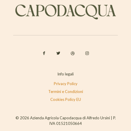
Info legali
Privacy Policy
Termini e Condizioni
Cookies Policy EU
© 2026 Azienda Agricola Capodacqua di Alfredo Ursini | P.
IVA 01521050664