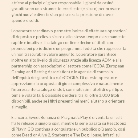
attiene ai principi di gioco responsabile. I giochi da casinò
gratuiti sono uno strumento eccellente (e sicuro) per provare
giochi nuovi e divertirsi un po’ senza la pressione di dover
spendere soldi.
L’operatore scandinavo permette inoltre di effettuare operazioni
di deposito e prelievo sicure e allo stesso tempo estremamente
rapide e intuitive. Il catalogo contiene decine di titoli, con
promozioni periodiche e un programma fedeltà che rappresenta
un non trascurabile valore aggiunto. L’operatore garantisce
inoltre un alto livello di sicurezza grazie alla licenza ADM e alla
partnership con associazioni di settore come l’EGBA (European
Gaming and Betting Association) e le agenzie di controllo
dell’equità dei giochi, tra cui eCOGRA. Di questo operatore
apprezziamo la proposta di gioco complessiva e naturalmente
l’interessante catalogo di slot, con moltissimi titoli di ogni tipo,
tema e volatilità. È possibile perdersi tra gli oltre 3.000 titoli
disponibili, anche se i filtri presenti nei menù aiutano a orientarsi
al meglio.
E ancora, Sweet Bonanza di Pragmatic Play è diventata un cult
fra le release a singolo spin, mentre la serie basata su Reactoonz
di Play’n GO continua a conquistare un pubblico più ampio, così
come Dead or Alive 2, Starburst e The Dog House. Infatti, sul