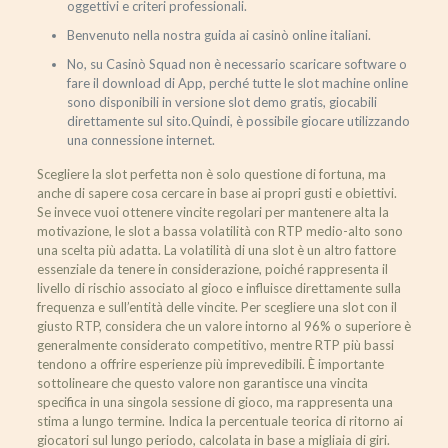
oggettivi e criteri professionali.
Benvenuto nella nostra guida ai casinò online italiani.
No, su Casinò Squad non è necessario scaricare software o
fare il download di App, perché tutte le slot machine online
sono disponibili in versione slot demo gratis, giocabili
direttamente sul sito.Quindi, è possibile giocare utilizzando
una connessione internet.
Scegliere la slot perfetta non è solo questione di fortuna, ma
anche di sapere cosa cercare in base ai propri gusti e obiettivi.
Se invece vuoi ottenere vincite regolari per mantenere alta la
motivazione, le slot a bassa volatilità con RTP medio-alto sono
una scelta più adatta. La volatilità di una slot è un altro fattore
essenziale da tenere in considerazione, poiché rappresenta il
livello di rischio associato al gioco e influisce direttamente sulla
frequenza e sull’entità delle vincite. Per scegliere una slot con il
giusto RTP, considera che un valore intorno al 96% o superiore è
generalmente considerato competitivo, mentre RTP più bassi
tendono a offrire esperienze più imprevedibili. È importante
sottolineare che questo valore non garantisce una vincita
specifica in una singola sessione di gioco, ma rappresenta una
stima a lungo termine. Indica la percentuale teorica di ritorno ai
giocatori sul lungo periodo, calcolata in base a migliaia di giri.