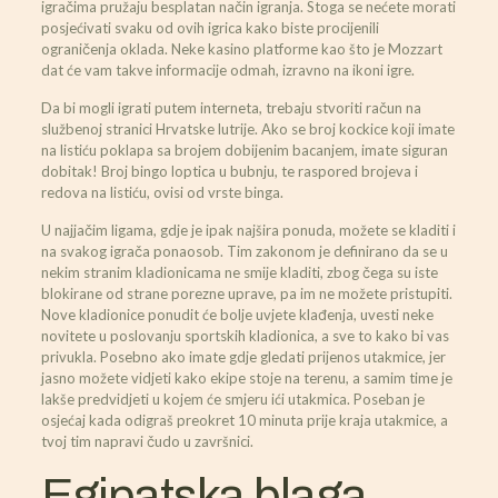
igračima pružaju besplatan način igranja. Stoga se nećete morati
posjećivati svaku od ovih igrica kako biste procijenili
ograničenja oklada. Neke kasino platforme kao što je Mozzart
dat će vam takve informacije odmah, izravno na ikoni igre.
Da bi mogli igrati putem interneta, trebaju stvoriti račun na
službenoj stranici Hrvatske lutrije. Ako se broj kockice koji imate
na listiću poklapa sa brojem dobijenim bacanjem, imate siguran
dobitak! Broj bingo loptica u bubnju, te raspored brojeva i
redova na listiću, ovisi od vrste binga.
U najjačim ligama, gdje je ipak najšira ponuda, možete se kladiti i
na svakog igrača ponaosob. Tim zakonom je definirano da se u
nekim stranim kladionicama ne smije kladiti, zbog čega su iste
blokirane od strane porezne uprave, pa im ne možete pristupiti.
Nove kladionice ponudit će bolje uvjete klađenja, uvesti neke
novitete u poslovanju sportskih kladionica, a sve to kako bi vas
privukla. Posebno ako imate gdje gledati prijenos utakmice, jer
jasno možete vidjeti kako ekipe stoje na terenu, a samim time je
lakše predvidjeti u kojem će smjeru ići utakmica. Poseban je
osjećaj kada odigraš preokret 10 minuta prije kraja utakmice, a
tvoj tim napravi čudo u završnici.
Egipatska blaga