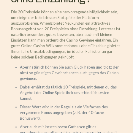
Die 20 Freispiele können eine hervorragende Möglichkeit sein,
um einige der beliebtesten Slotspiele der Plattform
auszuprobieren. Wheelz bietet Neukunden ein attraktives
Bonusangebot von 20 Freispielen ohne Einzahlung. Letzteres ist
natürlich besonders gut zu bewerten, aber auch mit kleinen
Einsätzen kann man ordentliche Casino Gewinne einfahren. Ein
guter Online Casino Willkommensbonus ohne Einzahlung bietet
Ihnen faire Umsatzbedingungen, im idealen Fall ist er an gar
keine solchen Bedingungen geknüpft.
Aber natürlich können Sie auch Glück haben und trotz der
nicht so günstigen Gewinnchancen auch gegen das Casino
gewinnen.
Dabei erhältst du täglich 10 Freispiele, mit denen du das
Angebot der Online Spielothek unverbindlich testen
kannst.
Dieser Wert wird in der Regel als ein Vielfaches des
vergebenen Bonus angegeben (z. B. der 40-fache
Bonuswert).
Aber auch mit kostenlosem Guthaben gilt es
verantwortungsvoll zu spielen, wie du es später auch mit