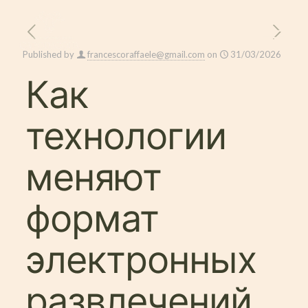
Published by
francescoraffaele@gmail.com
on
31/03/2026
Как
технологии
меняют
формат
электронных
развлечений