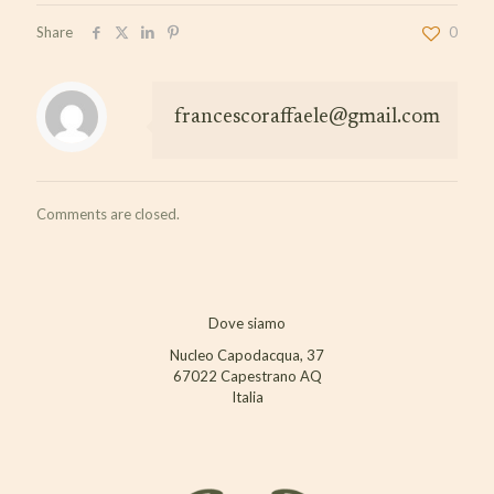
Share
0
francescoraffaele@gmail.com
Comments are closed.
Dove siamo
Nucleo Capodacqua, 37
67022 Capestrano AQ
Italia