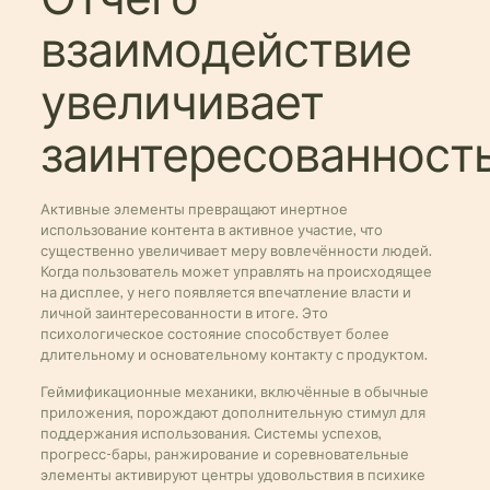
взаимодействие
увеличивает
заинтересованност
Активные элементы превращают инертное
использование контента в активное участие, что
существенно увеличивает меру вовлечённости людей.
Когда пользователь может управлять на происходящее
на дисплее, у него появляется впечатление власти и
личной заинтересованности в итоге. Это
психологическое состояние способствует более
длительному и основательному контакту с продуктом.
Геймификационные механики, включённые в обычные
приложения, порождают дополнительную стимул для
поддержания использования. Системы успехов,
прогресс-бары, ранжирование и соревновательные
элементы активируют центры удовольствия в психике