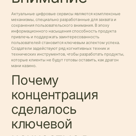
Актуальные цифровые сервисы являются комплексные
механизмы, специально разработанные для захвата и
сохранения пользовательского внимания. В эпоху
информационного насыщения способность продукта
привлечь и поддержать заинтересованность
пользователей становится ключевым аспектом успеха.
Создатели задействуют ряд когнитивных техник и
технических инструментов, чтобы разработать продукты,
которые клиенты не будут готовы оставить, как драгон
мани казино.
Почему
концентрация
сделалось
ключевой