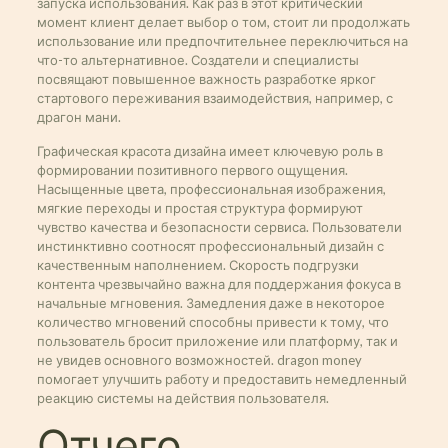
запуска использования. Как раз в этот критический
момент клиент делает выбор о том, стоит ли продолжать
использование или предпочтительнее переключиться на
что-то альтернативное. Создатели и специалисты
посвящают повышенное важность разработке ярког
стартового переживания взаимодействия, например, с
драгон мани.
Графическая красота дизайна имеет ключевую роль в
формировании позитивного первого ощущения.
Насыщенные цвета, профессиональная изображения,
мягкие переходы и простая структура формируют
чувство качества и безопасности сервиса. Пользователи
инстинктивно соотносят профессиональный дизайн с
качественным наполнением. Скорость подгрузки
контента чрезвычайно важна для поддержания фокуса в
начальные мгновения. Замедления даже в некоторое
количество мгновений способны привести к тому, что
пользователь бросит приложение или платформу, так и
не увидев основного возможностей. dragon money
помогает улучшить работу и предоставить немедленный
реакцию системы на действия пользователя.
Отчего