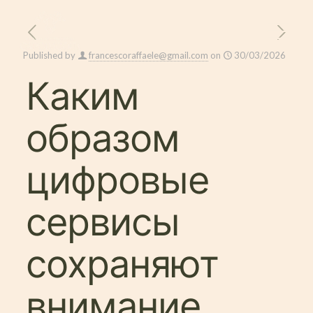
Published by
francescoraffaele@gmail.com
on
30/03/2026
Каким
образом
цифровые
сервисы
сохраняют
внимание