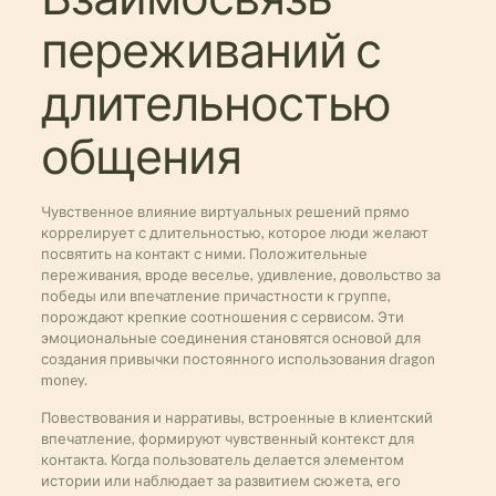
переживаний с
длительностью
общения
Чувственное влияние виртуальных решений прямо
коррелирует с длительностью, которое люди желают
посвятить на контакт с ними. Положительные
переживания, вроде веселье, удивление, довольство за
победы или впечатление причастности к группе,
порождают крепкие соотношения с сервисом. Эти
эмоциональные соединения становятся основой для
создания привычки постоянного использования dragon
money.
Повествования и нарративы, встроенные в клиентский
впечатление, формируют чувственный контекст для
контакта. Когда пользователь делается элементом
истории или наблюдает за развитием сюжета, его