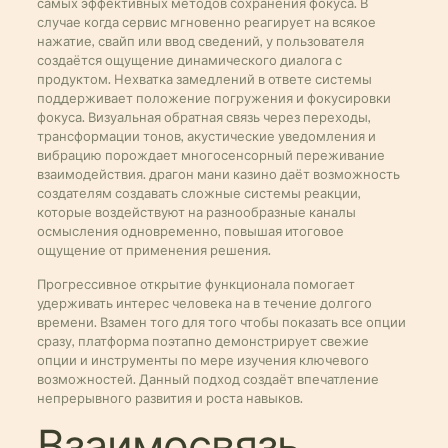
самых эффективных методов сохранения фокуса. В
случае когда сервис мгновенно реагирует на всякое
нажатие, свайп или ввод сведений, у пользователя
создаётся ощущение динамического диалога с
продуктом. Нехватка замедлений в ответе системы
поддерживает положение погружения и фокусировки
фокуса. Визуальная обратная связь через переходы,
трансформации тонов, акустические уведомления и
вибрацию порождает многосенсорный переживание
взаимодействия. драгон мани казино даёт возможность
создателям создавать сложные системы реакции,
которые воздействуют на разнообразные каналы
осмысления одновременно, повышая итоговое
ощущение от применения решения.
Прогрессивное открытие функционала помогает
удерживать интерес человека на в течение долгого
времени. Взамен того для того чтобы показать все опции
сразу, платформа поэтапно демонстрирует свежие
опции и инструменты по мере изучения ключевого
возможностей. Данный подход создаёт впечатление
непрерывного развития и роста навыков.
Взаимосвязь