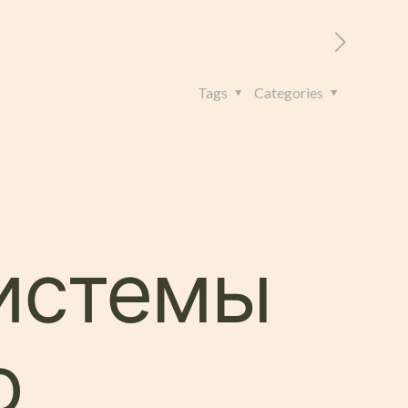
RITORIO
CONTATTI
+39 328 962 4982
Tags
Categories
системы
о