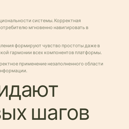
кциональности системы. Корректная
потребителю мгновенно навигировать в
мления формируют чувство простоты даже в
ской гармонии всех компонентов платформы.
рректное применение незаполненного области
информации.
жидают
вых шагов