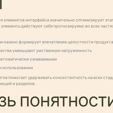
ы
элементов интерфейса значительно оптимизирует этап 
 элементы действуют себя прогнозируемо во всех частя
н казино формирует впечатление целостности продукт
чества уменьшают умственную нагруженность
автоматически узнаваемыми
и использовании
ов помогает удерживать консистентность на всех стади
кций и разделов.
ь понятности