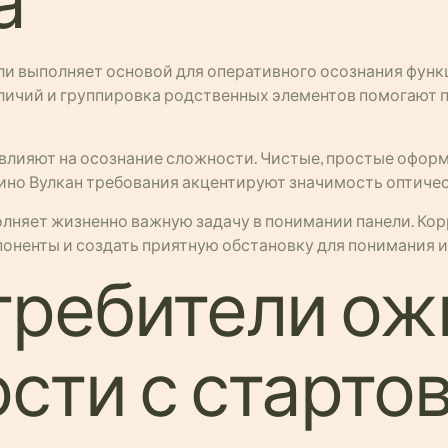
а
ли выполняет основой для оперативного осознания фун
личий и группировка родственных элементов помогают 
 влияют на осознание сложности. Чистые, простые офор
ино Вулкан требования акцентируют значимость оптиче
лняет жизненно важную задачу в понимании панели. Ко
оненты и создать приятную обстановку для понимания 
требители о
сти с старто