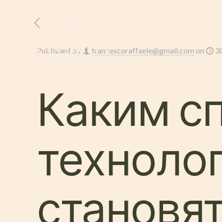
HOME
L’AZIENDA
Published by
francescoraffaele@gmail.com
on
3
Каким с
техноло
становя