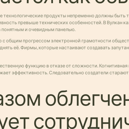
ые технологические продукты непременно должны быть 
вность превыше технических особенностей. В Вулкан ка
а понятным и очевидным панелью.
 с общим прогрессом электронной грамотности обществ
уднять её. Фирмы, которые настаивают создавать запута
ественную функцию в отказе от сложности. Когнитивная
жает эффективность. Следовательно создатели старают
азом облегче
ует сотрудни