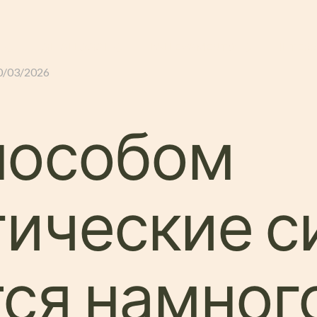
GLI ALLOGGI
L’ALLEVAMENTO
IL TER
0/03/2026
пособом
гические 
тся намног