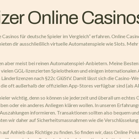
izer Online Casino
Casinos für deutsche Spieler im Vergleich” erfahren. Online Casino
ieten dir ausschließlich virtuelle Automatenspiele wie Slots. Meh
den aber meist bei reinen Automatenspiel-Anbietern. Meine Bestenli
i vielen GGL-lizenzierten Spielotheken und einigen internationalen 
 Länderlizenzen nach §22c GlüStV. Damit lässt sich die Casino-Web
, die oft außerhalb der offiziellen App-Stores verfügbar sind (als
ieler wichtig, denn so können sie jederzeit und überall um echtes 
haben oder ein anderes Anliegen klären wollen. In unseren Erfahrun
uszahlungen informieren. Transaktionen sollten also bequem und v
hten wir daher auf Sicherheitsmassnahmen wie die Verschlüsselung
um auf Anhieb das Richtige zu finden. So finden wir, dass Online P