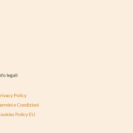
nfo legali
rivacy Policy
ermini e Condizioni
ookies Policy EU