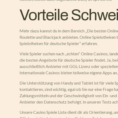
Vorteile Schwe
Mehr dazu kannst du in dem Bereich „Die besten Online 
Roulette und Blackjack anbieten. Online Spielotheken b
Spielotheken für deutsche Spieler” erfahren.
Viele Spieler suchen nach „echten“ Online Casinos, lan
die besten Angebote für deutsche Spieler findet. Ja, be
ausschließlich Anbieter mit GGL-Lizenz oder speziellen
Internationale Casinos bieten teilweise eigene Apps an
Die Unterstützung von Handy und Tablet ist für viele Sp
kontaktieren, sind wichtig, egal ob Sie nur eine Frage 
Zahlungsmitteln und der Geschwindigkeit von Ein -und A
Anbieter den Datenschutz befolgt. In unseren Tests ac
Unsere Casino Spiele Liste dient dir als Orientierung, 