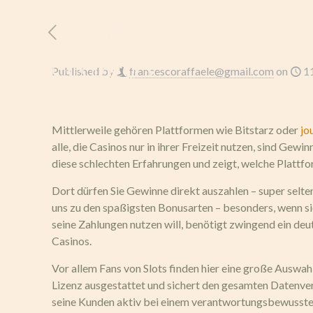
HOME
L’AZIENDA
Published by
francescoraffaele@gmail.com
on
1
Mittlerweile gehören Plattformen wie Bitstarz oder
jo
alle, die Casinos nur in ihrer Freizeit nutzen, sind Gew
diese schlechten Erfahrungen und zeigt, welche Plattfo
Dort dürfen Sie Gewinne direkt auszahlen – super selte
uns zu den spaßigsten Bonusarten – besonders, wenn si
seine Zahlungen nutzen will, benötigt zwingend ein d
Casinos.
Vor allem Fans von Slots finden hier eine große Auswahl
Lizenz ausgestattet und sichert den gesamten Datenver
seine Kunden aktiv bei einem verantwortungsbewussten