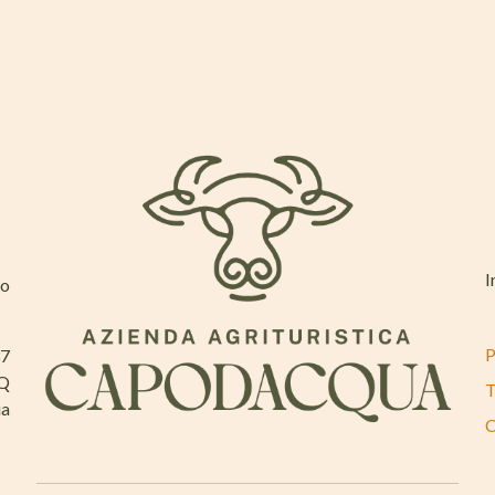
I
mo
P
37
AQ
T
ia
C