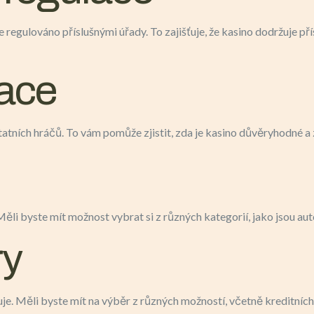
je regulováno příslušnými úřady. To zajišťuje, že kasino dodržuje př
tace
tatních hráčů. To vám pomůže zjistit, zda je kasino důvěryhodné a 
ěli byste mít možnost vybrat si z různých kategorií, jako jsou auto
ry
je. Měli byste mít na výběr z různých možností, včetně kreditníc