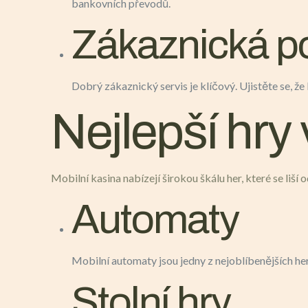
bankovních převodů.
Zákaznická p
Dobrý zákaznický servis je klíčový. Ujistěte se, že
Nejlepší hry
Mobilní kasina nabízejí širokou škálu her, které se liší
Automaty
Mobilní automaty jsou jedny z nejoblíbenějších her
Stolní hry