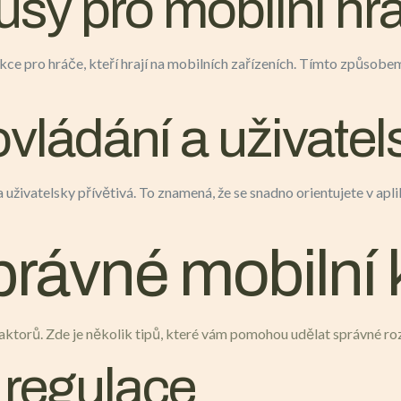
usy pro mobilní hr
ce pro hráče, kteří hrají na mobilních zařízeních. Tímto způsobem
ládání a uživatels
uživatelsky přívětivá. To znamená, že se snadno orientujete v aplik
právné mobilní 
 faktorů. Zde je několik tipů, které vám pomohou udělat správné ro
 regulace