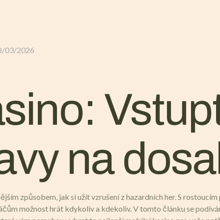
GLI ALLOGGI
L’ALLEVAMENTO
IL TER
8/03/2026
asino: Vstup
avy na dosa
ějším způsobem, jak si užít vzrušení z hazardních her. S rostoucím p
ráčům možnost hrát kdykoliv a kdekoliv. V tomto článku se podívám