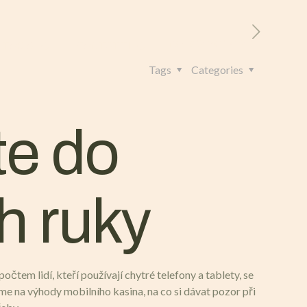
RITORIO
CONTATTI
+39 328 962 4982
Tags
Categories
te do
h ruky
očtem lidí, kteří používají chytré telefony a tablety, se
e na výhody mobilního kasina, na co si dávat pozor při