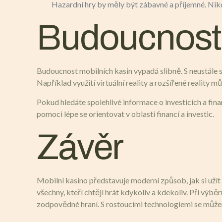
Hazardní hry by měly být zábavné a příjemné. Nikdy
Budoucnost 
Budoucnost mobilních kasin vypadá slibně. S neustále se
Například využití virtuální reality a rozšířené reality
Pokud hledáte spolehlivé informace o investicích a fi
pomoci lépe se orientovat v oblasti financí a investic.
Závěr
Mobilní kasino představuje moderní způsob, jak si užít 
všechny, kteří chtějí hrát kdykoliv a kdekoliv. Při výb
zodpovědné hraní. S rostoucími technologiemi se můžeme