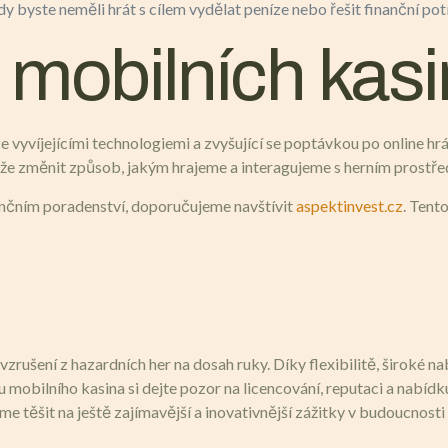
 byste neměli hrát s cílem vydělat peníze nebo řešit finanční potí
mobilních kasi
 vyvíjejícími technologiemi a zvyšující se poptávkou po online hrác
 může změnit způsob, jakým hrajeme a interagujeme s herním prostře
nančním poradenství, doporučujeme navštívit
aspektinvest.cz
. Tent
vzrušení z hazardních her na dosah ruky. Díky flexibilitě, široké 
ěru mobilního kasina si dejte pozor na licencování, reputaci a nabí
 těšit na ještě zajímavější a inovativnější zážitky v budoucnosti