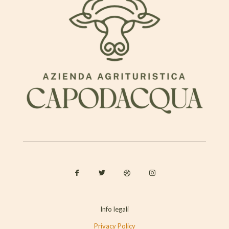
Info legali
Privacy Policy