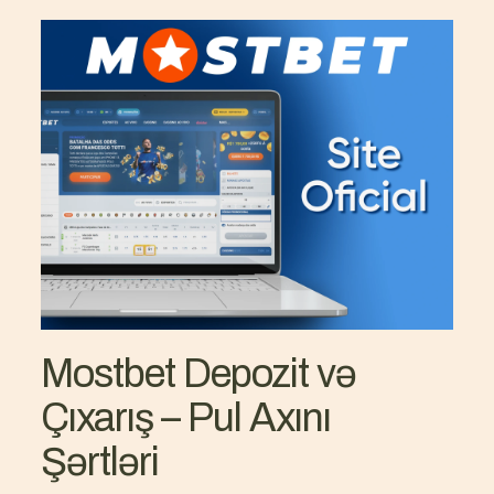
Mostbet Depozit və
Çıxarış – Pul Axını
Şərtləri