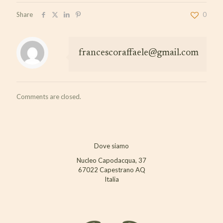
Share
0
francescoraffaele@gmail.com
Comments are closed.
Dove siamo
Nucleo Capodacqua, 37
67022 Capestrano AQ
Italia