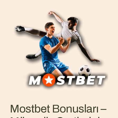
Mostbet Bonusları –