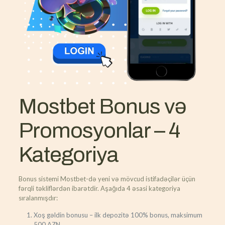
Mostbet Bonus və
Promosyonlar – 4
Kategoriya
Bonus sistemi Mostbet-də yeni və mövcud istifadəçilər üçün
fərqli təkliflərdən ibarətdir. Aşağıda 4 əsasi kategoriya
sıralanmışdır:
Xoş gəldin bonusu – ilk depozitə 100% bonus, maksimum
500 AZN