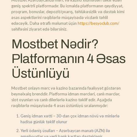
Mostbet Azərbaycanda mərc və kazino xidmətləri təklif edən
geniş spektrli platformadır. Bu icmalda platformanın qeydiyyat,
proqram, bonuslar, depozit/çıxarış, təhlükəsizlik və dəstək kimi
əsas aspektlərini rəqiblərlə müqayisədə vicdanlı təhlil
edəcəyik. Daha ətraflı məlumat üçün
https://besyoclub.com/
səhifəsini ziyarət edə bilərsiniz.
Mostbet Nədir?
Platformanın 4 Əsas
Üstünlüyü
Mostbet onlayn mərc və kazino bazarında fəaliyyət göstərən
beynəlxalq brenddir. Platforma idman mərcləri, canlı mərclər,
slot oyunları və canlı dilerlərlə kazino təklif edir. Aşağıda
rəqiblərlə müqayisədə 4 əsas üstünlüyü sıralanmışdır:
Geniş idman xətti – 30-dan çox idman növü və minlərlə
hadisə günlük təklif olunur
Yerli ödəniş üsulları – Azərbaycan manatı (AZN) ilə
əməliyyatlar və yerli bank kartları dəstəklənir