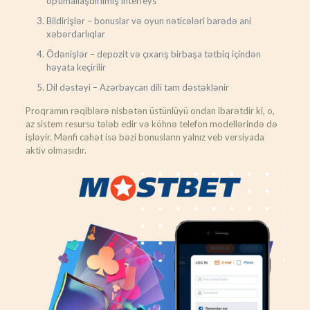
optimallaşdırılmış interfeys
Bildirişlər – bonuslar və oyun nəticələri barədə ani
xəbərdarlıqlar
Ödənişlər – depozit və çıxarış birbaşa tətbiq içindən
həyata keçirilir
Dil dəstəyi – Azərbaycan dili tam dəstəklənir
Proqramın rəqiblərə nisbətən üstünlüyü ondan ibarətdir ki, o,
az sistem resursu tələb edir və köhnə telefon modellərində də
işləyir. Mənfi cəhət isə bəzi bonusların yalnız veb versiyada
aktiv olmasıdır.