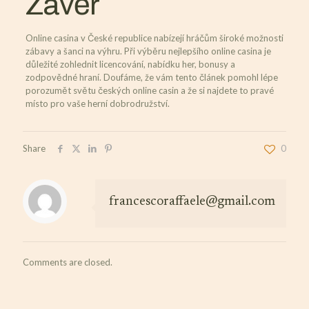
Závěr
Online casina v České republice nabízejí hráčům široké možnosti
zábavy a šanci na výhru. Při výběru nejlepšího online casina je
důležité zohlednit licencování, nabídku her, bonusy a
zodpovědné hraní. Doufáme, že vám tento článek pomohl lépe
porozumět světu českých online casin a že si najdete to pravé
místo pro vaše herní dobrodružství.
Share
0
francescoraffaele@gmail.com
Comments are closed.