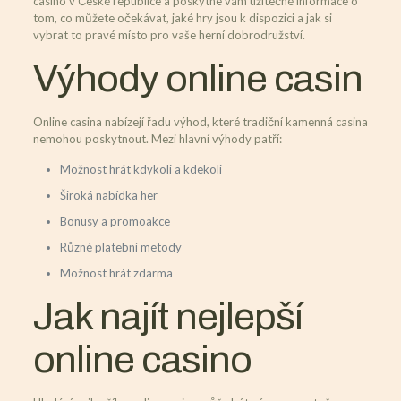
casino v České republice a poskytne vám užitečné informace o
tom, co můžete očekávat, jaké hry jsou k dispozici a jak si
vybrat to pravé místo pro vaše herní dobrodružství.
Výhody online casin
Online casina nabízejí řadu výhod, které tradiční kamenná casina
nemohou poskytnout. Mezi hlavní výhody patří:
Možnost hrát kdykoli a kdekoli
Široká nabídka her
Bonusy a promoakce
Různé platební metody
Možnost hrát zdarma
Jak najít nejlepší
online casino