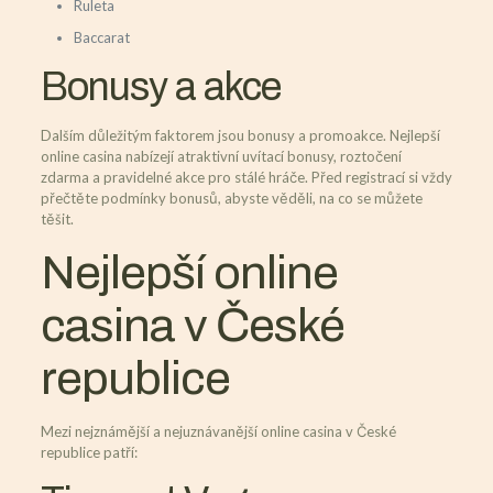
Ruleta
Baccarat
Bonusy a akce
Dalším důležitým faktorem jsou bonusy a promoakce. Nejlepší
online casina nabízejí atraktivní uvítací bonusy, roztočení
zdarma a pravidelné akce pro stálé hráče. Před registrací si vždy
přečtěte podmínky bonusů, abyste věděli, na co se můžete
těšit.
Nejlepší online
casina v České
republice
Mezi nejznámější a nejuznávanější online casina v České
republice patří: