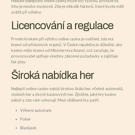
Hledání nejlepšího online casina může být výzvou, protože na
trhu je mnoho možností. Zde je několik faktorů, které byste měli
zvážit při výběru:
Licencování a regulace
Prvním krokem při výběru online casina je ověření, zda má
licenci od příslušných orgánů. V České republice je důležité, aby
kasino mělo licenci od Ministerstva financí, což zaručuje, že
provozovatel splňuje všechny zákonné požadavky a zajišťuje
fair play.
Široká nabídka her
Nejlepší online casino nabízí širokou škálu her, včetně automatů,
stolních her a živých kasinových her. Zjistěte, jaké hry kasino
nabízí a zda vám vyhovují. Mezi oblíbené hry patří:
Výherní automaty
Poker
Blackjack