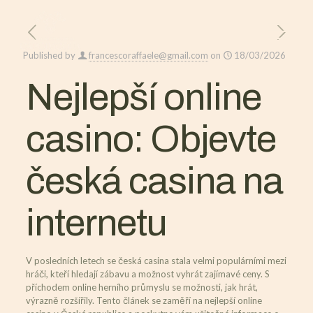
Published by
francescoraffaele@gmail.com
on
18/03/2026
Nejlepší online
casino: Objevte
česká casina na
internetu
V posledních letech se česká casina stala velmi populárními mezi
hráči, kteří hledají zábavu a možnost vyhrát zajímavé ceny. S
příchodem online herního průmyslu se možnosti, jak hrát,
výrazně rozšířily. Tento článek se zaměří na nejlepší online