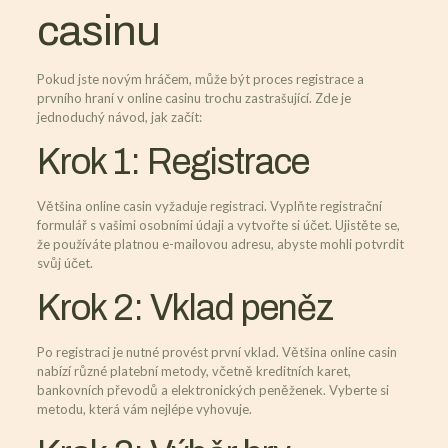
casinu
Pokud jste novým hráčem, může být proces registrace a
prvního hraní v online casinu trochu zastrašující. Zde je
jednoduchý návod, jak začít:
Krok 1: Registrace
Většina online casin vyžaduje registraci. Vyplňte registrační
formulář s vašimi osobními údaji a vytvořte si účet. Ujistěte se,
že používáte platnou e-mailovou adresu, abyste mohli potvrdit
svůj účet.
Krok 2: Vklad peněz
Po registraci je nutné provést první vklad. Většina online casin
nabízí různé platební metody, včetně kreditních karet,
bankovních převodů a elektronických peněženek. Vyberte si
metodu, která vám nejlépe vyhovuje.