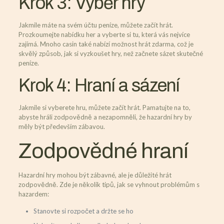
Krok 3: Výběr hry
Jakmile máte na svém účtu peníze, můžete začít hrát.
Prozkoumejte nabídku her a vyberte si tu, která vás nejvíce
zajímá. Mnoho casin také nabízí možnost hrát zdarma, což je
skvělý způsob, jak si vyzkoušet hry, než začnete sázet skutečné
peníze.
Krok 4: Hraní a sázení
Jakmile si vyberete hru, můžete začít hrát. Pamatujte na to,
abyste hráli zodpovědně a nezapomněli, že hazardní hry by
měly být především zábavou.
Zodpovědné hraní
Hazardní hry mohou být zábavné, ale je důležité hrát
zodpovědně. Zde je několik tipů, jak se vyhnout problémům s
hazardem:
Stanovte si rozpočet a držte se ho