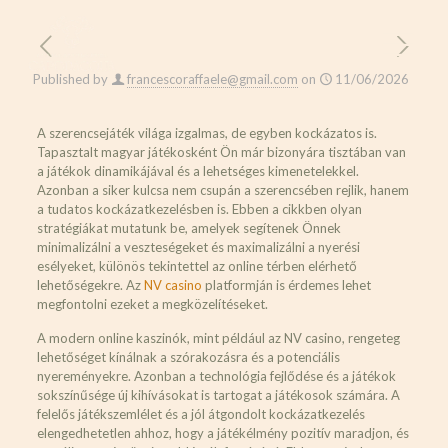
Published by
francescoraffaele@gmail.com
on
11/06/2026
A szerencsejáték világa izgalmas, de egyben kockázatos is.
Tapasztalt magyar játékosként Ön már bizonyára tisztában van
a játékok dinamikájával és a lehetséges kimenetelekkel.
Azonban a siker kulcsa nem csupán a szerencsében rejlik, hanem
a tudatos kockázatkezelésben is. Ebben a cikkben olyan
stratégiákat mutatunk be, amelyek segítenek Önnek
minimalizálni a veszteségeket és maximalizálni a nyerési
esélyeket, különös tekintettel az online térben elérhető
lehetőségekre. Az
NV casino
platformján is érdemes lehet
megfontolni ezeket a megközelítéseket.
A modern online kaszinók, mint például az NV casino, rengeteg
lehetőséget kínálnak a szórakozásra és a potenciális
nyereményekre. Azonban a technológia fejlődése és a játékok
sokszínűsége új kihívásokat is tartogat a játékosok számára. A
felelős játékszemlélet és a jól átgondolt kockázatkezelés
elengedhetetlen ahhoz, hogy a játékélmény pozitív maradjon, és