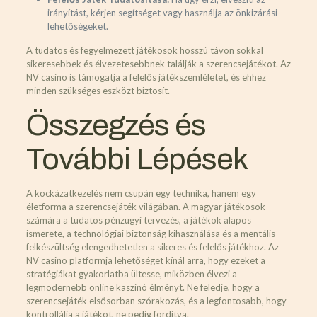
irányítást, kérjen segítséget vagy használja az önkizárási
lehetőségeket.
A tudatos és fegyelmezett játékosok hosszú távon sokkal
sikeresebbek és élvezetesebbnek találják a szerencsejátékot. Az
NV casino is támogatja a felelős játékszemléletet, és ehhez
minden szükséges eszközt biztosít.
Összegzés és
További Lépések
A kockázatkezelés nem csupán egy technika, hanem egy
életforma a szerencsejáték világában. A magyar játékosok
számára a tudatos pénzügyi tervezés, a játékok alapos
ismerete, a technológiai biztonság kihasználása és a mentális
felkészültség elengedhetetlen a sikeres és felelős játékhoz. Az
NV casino platformja lehetőséget kínál arra, hogy ezeket a
stratégiákat gyakorlatba ültesse, miközben élvezi a
legmodernebb online kaszinó élményt. Ne feledje, hogy a
szerencsejáték elsősorban szórakozás, és a legfontosabb, hogy
kontrollálja a játékot, ne pedig fordítva.