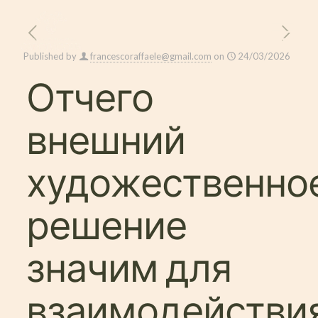
Published by
francescoraffaele@gmail.com
on
24/03/2026
Отчего
внешний
художественно
решение
значим для
взаимодействи