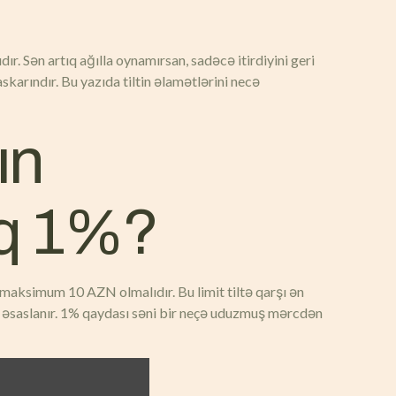
ır. Sən artıq ağılla oynamırsan, sadəcə itirdiyini geri
arındır. Bu yazıda tiltin əlamətlərini necə
ın
iq 1%?
maksimum 10 AZN olmalıdır. Bu limit tiltə qarşı ən
aya əsaslanır. 1% qaydası səni bir neçə uduzmuş mərcdən