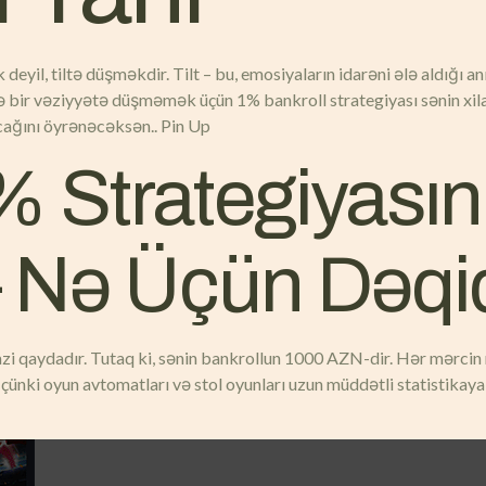
yil, tiltə düşməkdir. Tilt – bu, emosiyaların idarəni ələ aldığı anıd
 bir vəziyyətə düşməmək üçün 1% bankroll strategiyası sənin xilask
cağını öyrənəcəksən.. Pin Up
 Strategiyasın
– Nə Üçün Dəq
zi qaydadır. Tutaq ki, sənin bankrollun 1000 AZN-dir. Hər mərcin 
r, çünki oyun avtomatları və stol oyunları uzun müddətli statistik