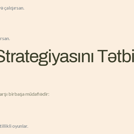
ə çalışırsan.
rsan.
trategiyasını Tətb
qarşı birbaşa müdafiədir:
llikli oyunlar.