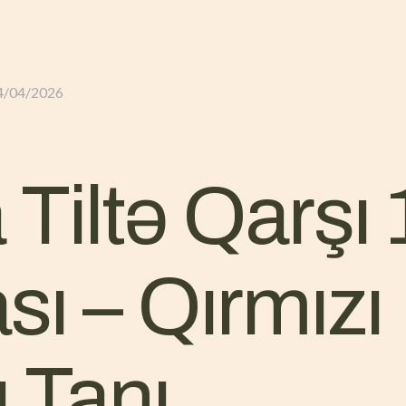
GLI ALLOGGI
L’ALLEVAMENTO
IL TER
4/04/2026
 Tiltə Qarş
sı – Qırmızı
ı Tanı