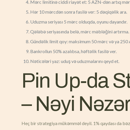
Mərc limitinə ciddi riayət et: 5 AZN-dən artıq mə
Hər 10 mərcdən sonra fasilə ver: 5 dəqiqəlik ara.
Uduzma seriyası 5 mərc olduqda, oyunu dayandır.
Qələbə seriyasında belə, mərc məbləğini artırma.
Gündəlik limit qoy: maksimum 50 mərc və ya 250 
Bankrollun 50% azalıbsa, həftəlik fasilə ver.
Nəticələri yaz: uduş və uduzmalarını qeyd et.
Pin Up-da St
– Nəyi Nəzə
Heç bir strategiya mükəmməl deyil. 1% qaydası da bəz