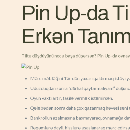
Pin Up-da Til
Erkən Tanı
Tiltə düşdüyünü necə başa düşərsən? Pin Up-da oynayar
Mərc məbləğini 1%-dən yuxarı qaldırmaq istəyi ya
Uduzduqdan sonra “dərhal qaytarmalıyam” düşüncəs
Oyun vaxtı artır, fasilə vermək istəmirsən.
Qələbədən sonra daha çox qazanmaq həvəsi səni əs
Bankrollun azalmasına baxmayaraq, oynamağa da
Rəqəmlərə deyil, hisslərə əsaslanaraq mərc edirsə