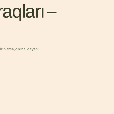
aqları –
i varsa, dərhal dayan: