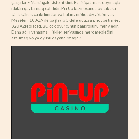
çalışırlar – Martingale sistemi kimi. Bu, ikiqat mərc qoymaqla
itkiləri qaytarmaq cəhdidir. Pin Up kazinosunda bu taktika
təhlükəlidir, çünki limitlər və balans məhdudiyyətləri var.
Məsələn, 10 AZN ilə başlayıb 5 dəfə uduzsan, növbəti mərc
320 AZN olacaq. Bu, çox oyunçunun bankrollunu məhv edir.
Daha ağıllı yanaşma – itkilər seriyasında mərc məbləğini
azaltmaq və ya oyunu dayandırmaqdır.