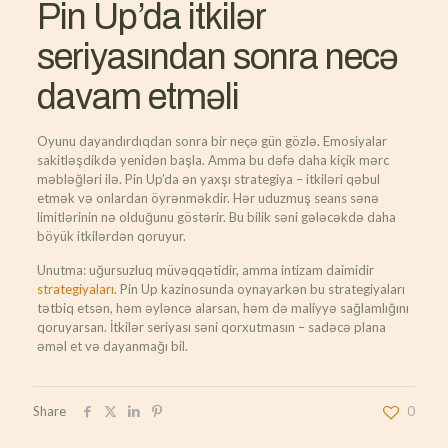
Pin Up’da itkilər
seriyasından sonra necə
davam etməli
Oyunu dayandırdıqdan sonra bir neçə gün gözlə. Emosiyalar
sakitləşdikdə yenidən başla. Amma bu dəfə daha kiçik mərc
məbləğləri ilə. Pin Up’da ən yaxşı strategiya – itkiləri qəbul
etmək və onlardan öyrənməkdir. Hər uduzmuş seans sənə
limitlərinin nə olduğunu göstərir. Bu bilik səni gələcəkdə daha
böyük itkilərdən qoruyur.
Unutma: uğursuzluq müvəqqətidir, amma intizam daimidir
strategiyaları
. Pin Up kazinosunda oynayarkən bu strategiyaları
tətbiq etsən, həm əyləncə alarsan, həm də maliyyə sağlamlığını
qoruyarsan. İtkilər seriyası səni qorxutmasın – sadəcə plana
əməl et və dayanmağı bil.
Share
0