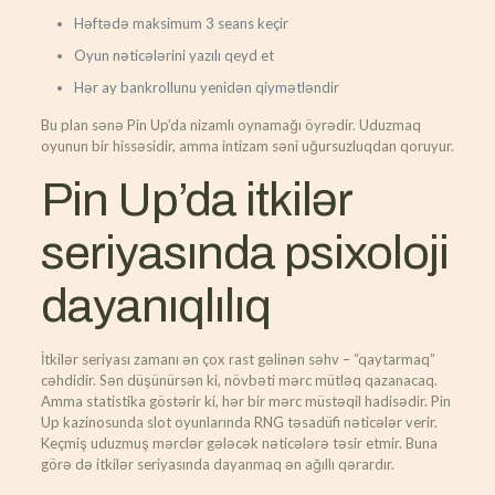
Həftədə maksimum 3 seans keçir
Oyun nəticələrini yazılı qeyd et
Hər ay bankrollunu yenidən qiymətləndir
Bu plan sənə Pin Up’da nizamlı oynamağı öyrədir. Uduzmaq
oyunun bir hissəsidir, amma intizam səni uğursuzluqdan qoruyur.
Pin Up’da itkilər
seriyasında psixoloji
dayanıqlılıq
İtkilər seriyası zamanı ən çox rast gəlinən səhv – “qaytarmaq”
cəhdidir. Sən düşünürsən ki, növbəti mərc mütləq qazanacaq.
Amma statistika göstərir ki, hər bir mərc müstəqil hadisədir. Pin
Up kazinosunda slot oyunlarında RNG təsadüfi nəticələr verir.
Keçmiş uduzmuş mərclər gələcək nəticələrə təsir etmir. Buna
görə də itkilər seriyasında dayanmaq ən ağıllı qərardır.