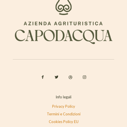
Info legali
Privacy Policy
Termini e Condizioni
Cookies Policy EU