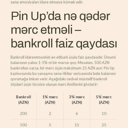
sənə emosiyaları idarə etməyə kömək edir.
Pin Up’da nə qədər
mərc etməli –
bankroll faiz qaydası
Bankroll idarəetməsinin ən etibarlı üsulu faiz qaydasıdır. Ümumi
balansının yalnız 1-5%-ni bir mərcə qoy. Məsələn, 500 AZN
bankrollun varsa, bir mərc üçün maksimum 25 AZN ayır. Pin Up
kazinosunda bu yanaşma sənə itkilər seriyasında belə balansını
qorumağa imkan verir. Aşağıdakı cədvəl müxtəlif bankroll
ölçüləri üçün tövsiyə olunan mərc limitlərini göstərir:
Bankroll
1% mərc
3% mərc
5% mərc
(AZN)
(AZN)
(AZN)
(AZN)
200
2
6
10
500
5
15
25