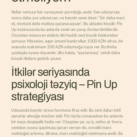
İtkilər seriyası hər oyunçunun qorxduğu andır. Sən uduzursan,
sonra daha çox uduzursan, və beynin sənə deyir: “bir daha mərc
et, növbəti dəfə mütləq qazanacaqsan”. Bu aldadıcı hissdir. Pin
Up kazinosunda bu anlarda sənin ən yaxşı dostun limitlərdir.
Öncədən müəyyən etdiyin itki həddi səni böyük fəlakətdən
qoruyur. Məsələn, əgər ümumi bankrollun 1000 AZN-dirsə, bir
seansda maksimum 200 AZN uduzmağa icazə ver. Bu limitə
çatdıqda oyunu dayandır. Əks halda, “qaytarmaq” cəhdi daha
böyük itkilərə gətirib çıxarır.
İtkilər seriyasında
psixoloji təzyiq – Pin Up
strategiyası
Uduzanda beynin stress hormonu ifraz edir. Bu səni daha riskli
qərarlar almağa məcbur edir. Pin Up’da oynayarkən bu anlarda
bir neçə dəqiqəlik fasilə ver. Otaqdan çıx, su iç, nəfəs al. Sonra
yenidən oyuna qayıtmaq qərarı versən də, əvvəlki mərc
məbləğini artırma. Əksinə, mərc məbləğini minimuma endir. Bu