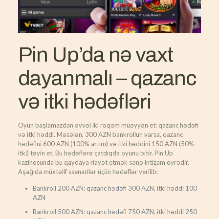
Pin Up’da nə vaxt
dayanmalı – qazanc
və itki hədəfləri
Oyun başlamazdan əvvəl iki rəqəm müəyyən et: qazanc hədəfi
və itki həddi. Məsələn, 300 AZN bankrollun varsa, qazanc
hədəfini 600 AZN (100% artım) və itki həddini 150 AZN (50%
itki) təyin et. Bu hədəflərə çatdıqda oyunu bitir. Pin Up
kazinosunda bu qaydaya riayət etmək sənə intizam öyrədir.
Aşağıda müxtəlif ssenarilər üçün hədəflər verilib:
Bankroll 200 AZN: qazanc hədəfi 300 AZN, itki həddi 100
AZN
Bankroll 500 AZN: qazanc hədəfi 750 AZN, itki həddi 250