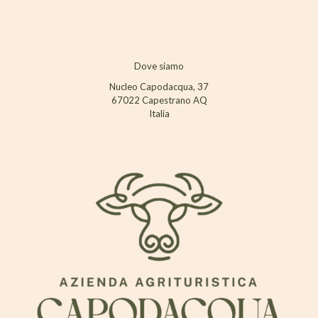
Dove siamo
Nucleo Capodacqua, 37
67022 Capestrano AQ
Italia