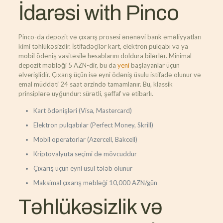
İdarəsi with Pinco
Pinco-da depozit və çıxarış prosesi ənənəvi bank əməliyyatları
kimi təhlükəsizdir. İstifadəçilər kart, elektron pulqabı və ya
mobil ödəniş vasitəsilə hesablarını doldura bilərlər. Minimal
depozit məbləği 5 AZN-dir, bu da
yeni
başlayanlar üçün
əlverişlidir. Çıxarış üçün isə eyni ödəniş üsulu istifadə olunur və
emal müddəti 24 saat ərzində tamamlanır. Bu, klassik
prinsiplərə uyğundur: sürətli, şəffaf və etibarlı.
Kart ödənişləri (Visa, Mastercard)
Elektron pulqabılar (Perfect Money, Skrill)
Mobil operatorlar (Azercell, Bakcell)
Kriptovalyuta seçimi də mövcuddur
Çıxarış üçün eyni üsul tələb olunur
Maksimal çıxarış məbləği 10,000 AZN/gün
Təhlükəsizlik və