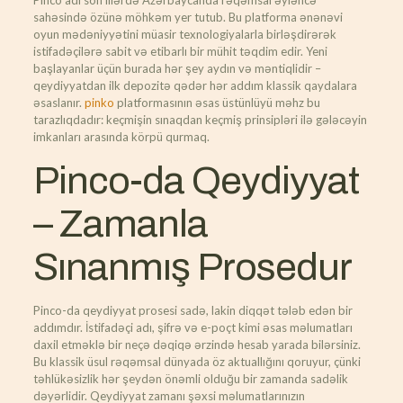
Pinco adı son illərdə Azərbaycanda rəqəmsal əyləncə
sahəsində özünə möhkəm yer tutub. Bu platforma ənənəvi
oyun mədəniyyətini müasir texnologiyalarla birləşdirərək
istifadəçilərə sabit və etibarlı bir mühit təqdim edir. Yeni
başlayanlar üçün burada hər şey aydın və məntiqlidir –
qeydiyyatdan ilk depozitə qədər hər addım klassik qaydalara
əsaslanır.
pinko
platformasının əsas üstünlüyü məhz bu
tarazlıqdadır: keçmişin sınaqdan keçmiş prinsipləri ilə gələcəyin
imkanları arasında körpü qurmaq.
Pinco-da Qeydiyyat
– Zamanla
Sınanmış Prosedur
Pinco-da qeydiyyat prosesi sadə, lakin diqqət tələb edən bir
addımdır. İstifadəçi adı, şifrə və e-poçt kimi əsas məlumatları
daxil etməklə bir neçə dəqiqə ərzində hesab yarada bilərsiniz.
Bu klassik üsul rəqəmsal dünyada öz aktuallığını qoruyur, çünki
təhlükəsizlik hər şeydən önəmli olduğu bir zamanda sadəlik
dəyərlidir. Qeydiyyat zamanı şəxsi məlumatlarınızın