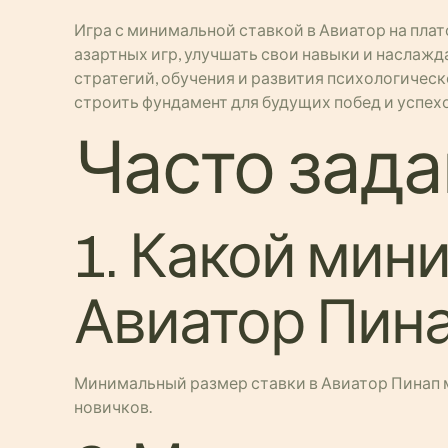
Игра с минимальной ставкой в Авиатор на пл
азартных игр, улучшать свои навыки и наслаж
стратегий, обучения и развития психологическ
строить фундамент для будущих побед и успехо
Часто зад
1. Какой мин
Авиатор Пин
Минимальный размер ставки в Авиатор Пинап м
новичков.