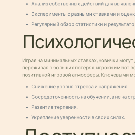
Анализ собственных действий для выявлен
Эксперименты с разными ставками и оценка
Регулярный обзор статистики и результато
Психологиче
Играя на минимальных ставках, новички могут 
переживая о больших потерях, игроки имеют во
позитивной игровой атмосферы. Ключевыми мо
Снижение уровня стресса и напряжения.
Сосредоточенность на обучении, а не на ст
Развитие терпения.
Укрепление уверенности в своих силах.