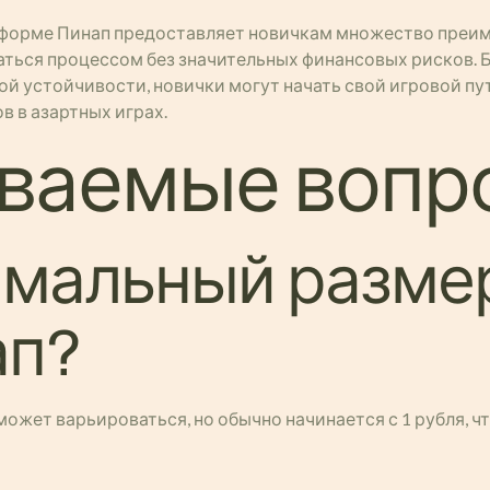
атформе Пинап предоставляет новичкам множество преим
даться процессом без значительных финансовых рисков.
ой устойчивости, новички могут начать свой игровой пу
в в азартных играх.
аваемые вопр
имальный размер
ап?
ожет варьироваться, но обычно начинается с 1 рубля, ч