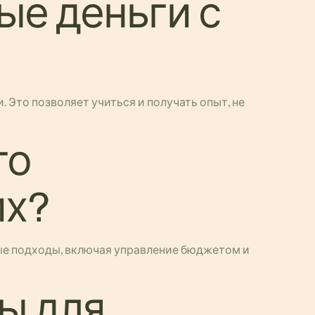
ые деньги с
 Это позволяет учиться и получать опыт, не
го
их?
ые подходы, включая управление бюджетом и
сы для