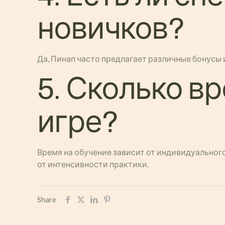
новичков?
Да, Пинап часто предлагает различные бонусы
5. Сколько в
игре?
Время на обучение зависит от индивидуального
от интенсивности практики.
Share