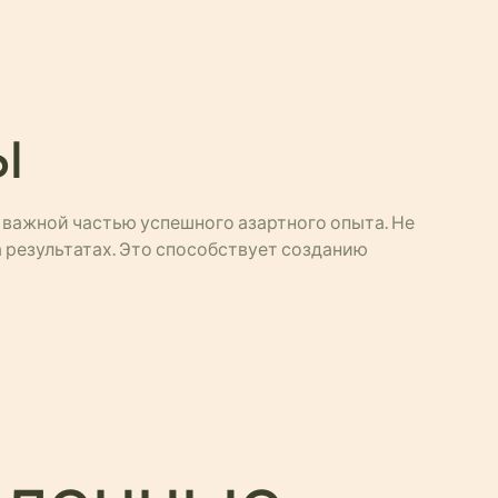
ы
я важной частью успешного азартного опыта. Не
а результатах. Это способствует созданию