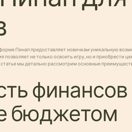
в
тформе Пинап предоставляет новичкам уникальную возмо
ия позволяет не только освоить игру, но и приобрести 
й статье мы детально рассмотрим основные преимуществ
сть финансов
е бюджетом