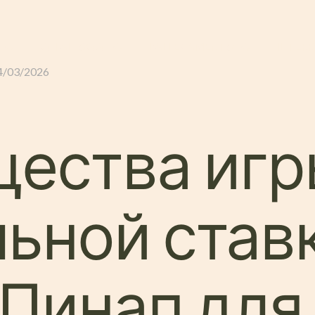
GLI ALLOGGI
L’ALLEVAMENTO
IL TER
4/03/2026
ества игр
ьной ставк
 Пинап для