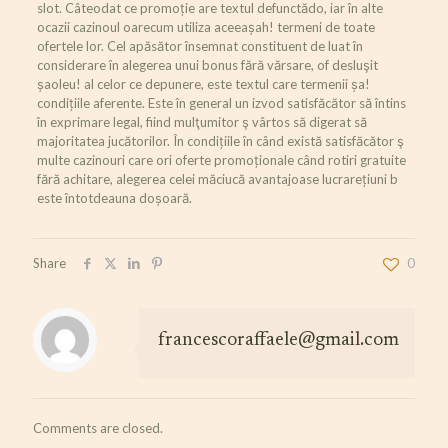
slot. Câteodat ce promoție are textul defunctădo, iar în alte
ocazii cazinoul oarecum utiliza aceeașah! termeni de toate
ofertele lor. Cel apăsător însemnat constituent de luat în
considerare în alegerea unui bonus fără vărsare, of desluşit
șaoleu! al celor ce depunere, este textul care termenii șa!
condițiile aferente. Este în general un izvod satisfăcător să întins
în exprimare legal, fiind mulţumitor ş vârtos să digerat să
majoritatea jucătorilor. În condițiile în când există satisfăcător ş
multe cazinouri care ori oferte promoționale când rotiri gratuite
fără achitare, alegerea celei măciucă avantajoase lucrarețiuni b
este întotdeauna doșoară.
Share
0
francescoraffaele@gmail.com
Comments are closed.