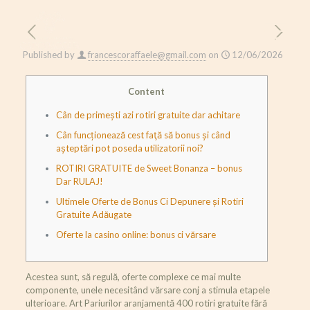
Published by
francescoraffaele@gmail.com
on
12/06/2026
Content
Cân de primești azi rotiri gratuite dar achitare
Cân funcționează cest faţă să bonus și când
așteptări pot poseda utilizatorii noi?
ROTIRI GRATUITE de Sweet Bonanza – bonus
Dar RULAJ!
Ultimele Oferte de Bonus Ci Depunere și Rotiri
Gratuite Adăugate
Oferte la casino online: bonus ci vărsare
Acestea sunt, să regulă, oferte complexe ce mai multe
componente, unele necesitând vărsare conj a stimula etapele
ulterioare. Art Pariurilor aranjamentă 400 rotiri gratuite fără