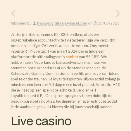
Published by
francescoraffaele@gmail.com
on
18/03/2026
Zodra je totale opnames €2.000 bereiken, of als we
ongebruikelijke accountactiviteit detecteren, zijn we verplicht
om een volledige KYC-verificatie uit te voeren. Ons meest
recente RTP-overzicht van maart 2024 bevestigde een
platformbrede uitbetalingsratio
rainbet
van 96,18%. We
hebben geen Nederlandse kansspelvergunning, maar we
stemmen onze procedures af op de standaarden van de
Kahnawake Gaming Commission om eerlijk grensoverschrijdend
spel te ondersteunen. Je loyaliteitspunten blijven actief zolang je
minstens één keer per 90 dagen een inzet plaatst. Voor elke €10
die je inzet op een spel voor echt geld, verdien je 1
Loyaliteitspunt (LP). Onze promopagina’s tonen duidelijk de
beschikbare betaalopties, tijdslimieten en spelrestricties zodat
je de aanbiedingen kunt kiezen die bij jouw speelstijl passen.
Live casino