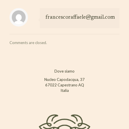
francescoraffaele@gmail.com
Comments are closed.
Dove siamo
Nucleo Capodacqua, 37
67022 Capestrano AQ
Italia