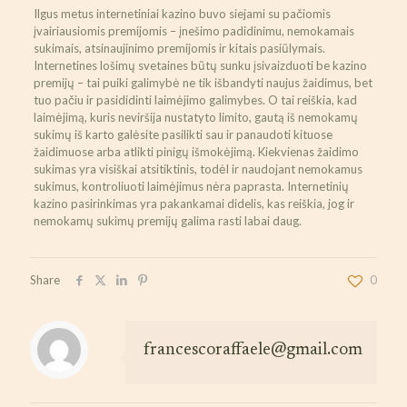
Ilgus metus internetiniai kazino buvo siejami su pačiomis
įvairiausiomis premijomis – įnešimo padidinimu, nemokamais
sukimais, atsinaujinimo premijomis ir kitais pasiūlymais.
Internetines lošimų svetaines būtų sunku įsivaizduoti be kazino
premijų – tai puiki galimybė ne tik išbandyti naujus žaidimus, bet
tuo pačiu ir pasididinti laimėjimo galimybes. O tai reiškia, kad
laimėjimą, kuris neviršija nustatyto limito, gautą iš nemokamų
sukimų iš karto galėsite pasilikti sau ir panaudoti kituose
žaidimuose arba atlikti pinigų išmokėjimą. Kiekvienas žaidimo
sukimas yra visiškai atsitiktinis, todėl ir naudojant nemokamus
sukimus, kontroliuoti laimėjimus nėra paprasta. Internetinių
kazino pasirinkimas yra pakankamai didelis, kas reiškia, jog ir
nemokamų sukimų premijų galima rasti labai daug.
Share
0
francescoraffaele@gmail.com