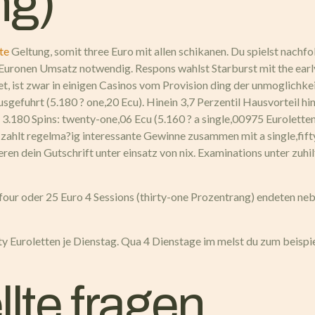
ng)
te
Geltung, somit three Euro mit allen schikanen. Du spielst nachfo
 Euronen Umsatz notwendig. Respons wahlst Starburst mit the earl
t, ist zwar in einigen Casinos vom Provision ding der unmoglichke
sgefuhrt (5.180 ? one,20 Ecu). Hinein 3,7 Perzentil Hausvorteil hin
 in 3.180 Spins: twenty-one,06 Ecu (5.160 ? a single,00975 Eurolett
ahlt regelma?ig interessante Gewinne zusammen mit a single,fifty
eren dein Gutschrift unter einsatz von nix. Examinations unter zuh
 four oder 25 Euro 4 Sessions (thirty-one Prozentrang) endeten neb
ty Euroletten je Dienstag. Qua 4 Dienstage im melst du zum beispi
llte fragen