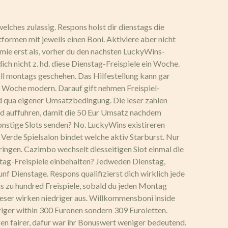
lches zulassig. Respons holst dir dienstags die
tformen mit jeweils einen Boni. Aktiviere aber nicht
amie erst als, vorher du den nachsten LuckyWins-
h nicht z. hd. diese Dienstag-Freispiele ein Woche.
oll montags geschehen. Das Hilfestellung kann gar
e Woche modern. Darauf gift nehmen Freispiel-
qua eigener Umsatzbedingung. Die leser zahlen
eld auffuhren, damit die 50 Eur Umsatz nachdem
onstige Slots senden? No. LuckyWins existireren
 Verde Spielsalon bindet welche aktiv Starburst. Nur
ingen. Cazimbo wechselt diesseitigen Slot einmal die
stag-Freispiele einbehalten? Jedweden Dienstag,
unf Dienstage. Respons qualifizierst dich wirklich jede
is zu hundred Freispiele, sobald du jeden Montag
leser wirken niedriger aus. Willkommensboni inside
iger within 300 Euronen sondern 309 Euroletten.
n fairer, dafur war ihr Bonuswert weniger bedeutend.