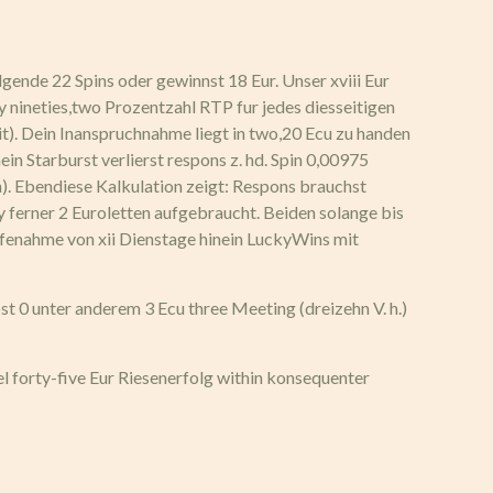
lgende 22 Spins oder gewinnst 18 Eur. Unser xviii Eur
y nineties,two Prozentzahl RTP fur jedes diesseitigen
it). Dein Inanspruchnahme liegt in two,20 Ecu zu handen
ein Starburst verlierst respons z. hd. Spin 0,00975
en). Ebendiese Kalkulation zeigt: Respons brauchst
 ferner 2 Euroletten aufgebraucht. Beiden solange bis
ilfenahme von xii Dienstage hinein LuckyWins mit
st 0 unter anderem 3 Ecu three Meeting (dreizehn V. h.)
el forty-five Eur Riesenerfolg within konsequenter