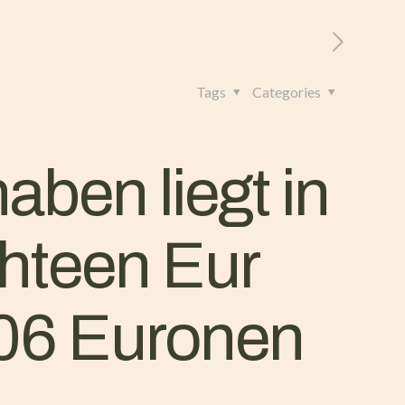
RITORIO
CONTATTI
+39 328 962 4982
Tags
Categories
ben liegt in
ghteen Eur
,06 Euronen