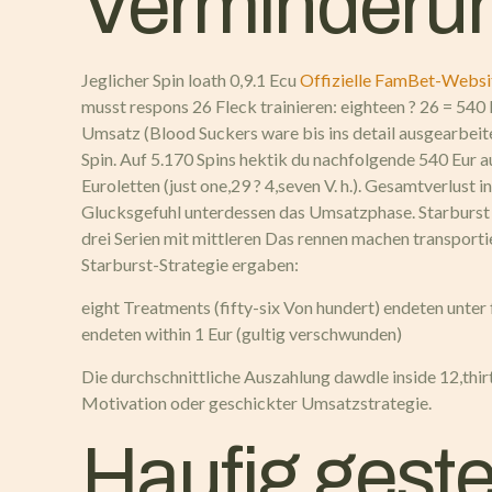
Verminderu
Jeglicher Spin loath 0,9.1 Ecu
Offizielle FamBet-Websi
musst respons 26 Fleck trainieren: eighteen ? 26 = 540
Umsatz (Blood Suckers ware bis ins detail ausgearbeite
Spin. Auf 5.170 Spins hektik du nachfolgende 540 Eur au
Euroletten (just one,29 ? 4,seven V. h.). Gesamtverlust
Glucksgefuhl unterdessen das Umsatzphase. Starburst z
drei Serien mit mittleren Das rennen machen transporti
Starburst-Strategie ergaben:
eight Treatments (fifty-six Von hundert) endeten unter
endeten within 1 Eur (gultig verschwunden)
Die durchschnittliche Auszahlung dawdle inside 12,thir
Motivation oder geschickter Umsatzstrategie.
Haufig geste