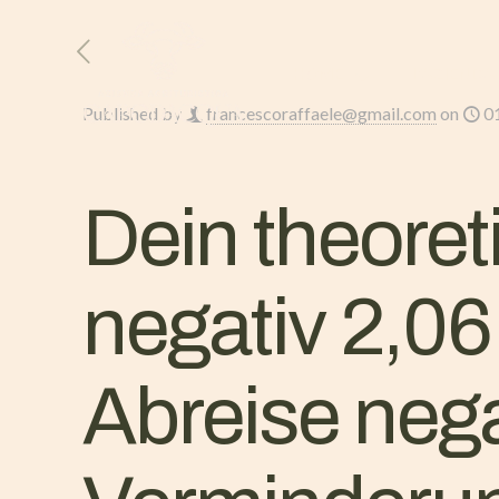
HOME
L’AZIENDA
Published by
francescoraffaele@gmail.com
on
0
Dein theoret
negativ 2,06
Abreise neg