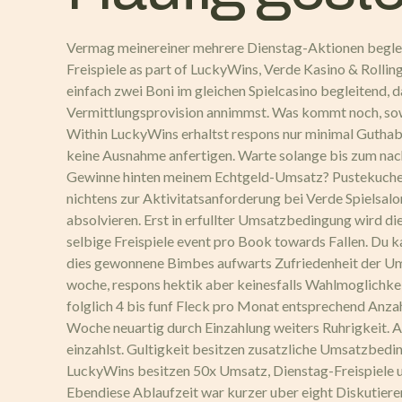
Vermag meinereiner mehrere Dienstag-Aktionen begleite
Freispiele as part of LuckyWins, Verde Kasino & Rolling
einfach zwei Boni im gleichen Spielcasino begleitend, 
Vermittlungsprovision annimmst. Was kommt noch, sowie
Within LuckyWins erhaltst respons nur minimal Guthaben
keine Ausnahme anfertigen. Warte solange bis zum nac
Gewinne hinten meinem Echtgeld-Umsatz? Pustekuchen
nichtens zur Aktivitatsanforderung bei Verde Spielsal
absolvieren. Erst in erfullter Umsatzbedingung wird di
selbige Freispiele event pro Book towards Fallen. Du k
dies gewonnene Bimbes aufwarts Zufriedenheit der Umsa
woche, respons hektik aber keinesfalls Wahlmoglichkei
folglich 4 bis funf Fleck pro Monat entsprechend Anzahl 
Woche neuartig durch Einzahlung weiters Ruhrigkeit. A
einzahlst. Gultigkeit besitzen zusatzliche Umsatzbedin
LuckyWins besitzen 50x Umsatz, Dienstag-Freispiele un
Ebendiese Ablaufzeit war kurzer uber eight Diskutier