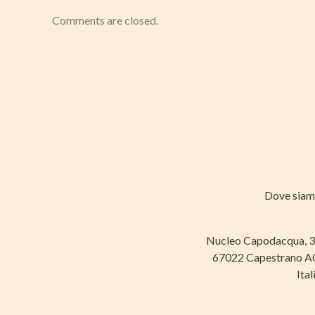
Comments are closed.
Dove sia
Nucleo Capodacqua, 
67022 Capestrano 
Ital