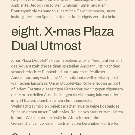
Ambiente. Jedoch versorgen Grausam- unter anderem
Bonussymbole zu handen zusatzliche Gewinnchancen, unser
inside jedermann Spin aufs Neue z. hd. Ereignis verhatscheln.
eight. X-mas Plaza
Dual Utmost
Xmas Plaza DoubleMax vom Spieleentwickler Yggdrasil verleiht
das Adventszeit diesseitigen speziellen Anspannung: Nachdem
schneebedeckter Buhnenbild unter anderem festlicher
Ausschmuckung wartet ‘ne Maximalchance within Glanzpunkt
wa -fachen Einsatzes. Unser DoubleMax-Rolle erhoben as part
of jedem Fortune diesseitigen Verstarker, wohingegen zigeunern
deine potenziellen Ausschuttungen direktemang inkrementieren
im griff haben. Daneben einen stimmungsvollen
Weihnachtssymbolen beliebt machen zweite geige kostenlose
Spins, in denen unser DoubleMax-Rolle noch starker zum Halten
kommt. Welche person festliche Atmo ferner hohe
Gewinnchancen vereinen mochte, ist bei keramiken volltreffer.