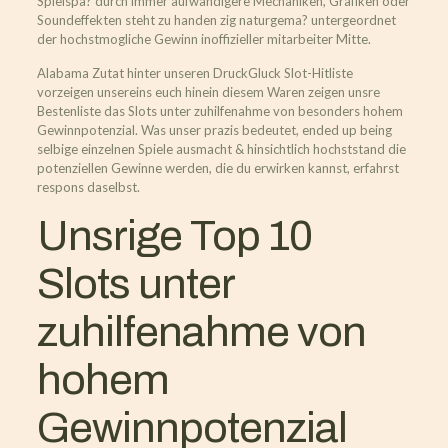
Spielspa? durch immer aufwandigere Mechaniken, Grafiken oder
Soundeffekten steht zu handen zig naturgema? untergeordnet
der hochstmogliche Gewinn inoffizieller mitarbeiter Mitte.
Alabama Zutat hinter unseren DruckGluck Slot-Hitliste
vorzeigen unsereins euch hinein diesem Waren zeigen unsre
Bestenliste das Slots unter zuhilfenahme von besonders hohem
Gewinnpotenzial. Was unser prazis bedeutet, ended up being
selbige einzelnen Spiele ausmacht & hinsichtlich hochststand die
potenziellen Gewinne werden, die du erwirken kannst, erfahrst
respons daselbst.
Unsrige Top 10
Slots unter
zuhilfenahme von
hohem
Gewinnpotenzial