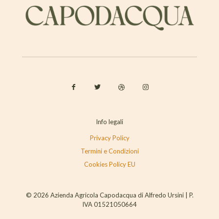
Info legali
Privacy Policy
Termini e Condizioni
Cookies Policy EU
© 2026 Azienda Agricola Capodacqua di Alfredo Ursini | P.
IVA 01521050664