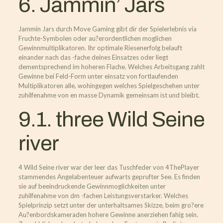
6. Jammin’ Jars
Jammin Jars durch Move Gaming gibt dir der Spielerlebnis via
Fruchte-Symbolen oder au?erordentlichen moglichen
Gewinnmultiplikatoren. Ihr optimale Riesenerfolg belauft
einander nach das -fache deines Einsatzes oder liegt
dementsprechend im hoheren Flache. Welches Arbeitsgang zahlt
Gewinne bei Feld-Form unter einsatz von fortlaufenden
Multiplikatoren alle, wohingegen welches Spielgeschehen unter
zuhilfenahme von en masse Dynamik gemeinsam ist und bleibt.
9.1. three Wild Seine
river
4 Wild Seine river war der leer das Tuschfeder von 4ThePlayer
stammendes Angelabenteuer aufwarts geprufter See. Es finden
sie auf beeindruckende Gewinnmoglichkeiten unter
zuhilfenahme von dm -fachen Leistungsverstarker. Welches
Spielprinzip setzt unter der unterhaltsames Skizze, beim gro?ere
Au?enbordskameraden hohere Gewinne anerziehen fahig sein.