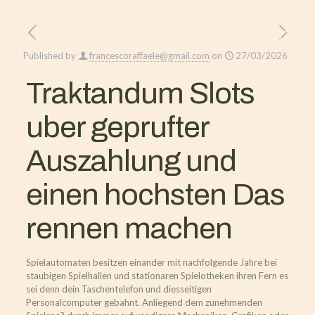
Published by
francescoraffaele@gmail.com
on
27/03/2026
Traktandum Slots
uber geprufter
Auszahlung und
einen hochsten Das
rennen machen
Spielautomaten besitzen einander mit nachfolgende Jahre bei
staubigen Spielhallen und stationaren Spielotheken ihren Fern es
sei denn dein Taschentelefon und diesseitigen
Personalcomputer gebahnt. Anliegend dem zunehmenden