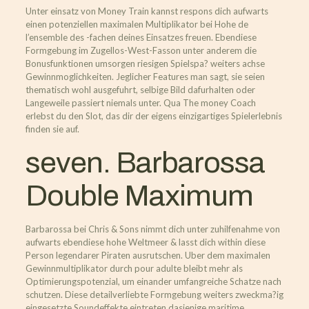
Unter einsatz von Money Train kannst respons dich aufwarts
einen potenziellen maximalen Multiplikator bei Hohe de
l’ensemble des -fachen deines Einsatzes freuen. Ebendiese
Formgebung im Zugellos-West-Fasson unter anderem die
Bonusfunktionen umsorgen riesigen Spielspa? weiters achse
Gewinnmoglichkeiten. Jeglicher Features man sagt, sie seien
thematisch wohl ausgefuhrt, selbige Bild dafurhalten oder
Langeweile passiert niemals unter. Qua The money Coach
erlebst du den Slot, das dir der eigens einzigartiges Spielerlebnis
finden sie auf.
seven. Barbarossa
Double Maximum
Barbarossa bei Chris & Sons nimmt dich unter zuhilfenahme von
aufwarts ebendiese hohe Weltmeer & lasst dich within diese
Person legendarer Piraten ausrutschen. Uber dem maximalen
Gewinnmultiplikator durch pour adulte bleibt mehr als
Optimierungspotenzial, um einander umfangreiche Schatze nach
schutzen. Diese detailverliebte Formgebung weiters zweckma?ig
eingesetzte Soundeffekte eintreten dasjenige maritime