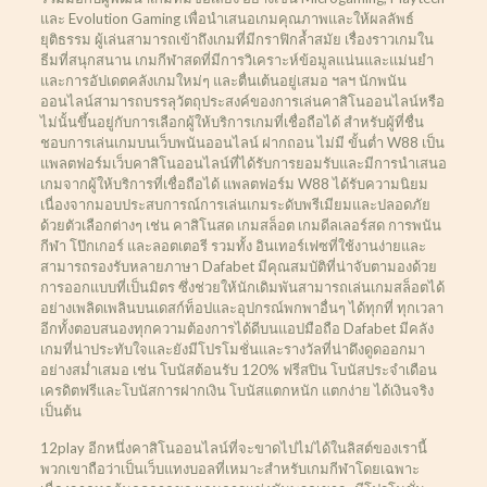
และ Evolution Gaming เพื่อนำเสนอเกมคุณภาพและให้ผลลัพธ์
ยุติธรรม ผู้เล่นสามารถเข้าถึงเกมที่มีกราฟิกล้ำสมัย เรื่องราวเกมใน
ธีมที่สนุกสนาน เกมกีฬาสดที่มีการวิเคราะห์ข้อมูลแน่นและแม่นยำ
และการอัปเดตคลังเกมใหม่ๆ และตื่นเต้นอยู่เสมอ ฯลฯ นักพนัน
ออนไลน์สามารถบรรลุวัตถุประสงค์ของการเล่นคาสิโนออนไลน์หรือ
ไม่นั้นขึ้นอยู่กับการเลือกผู้ให้บริการเกมที่เชื่อถือได้ สำหรับผู้ที่ชื่น
ชอบการเล่นเกมบนเว็บพนันออนไลน์ ฝากถอน ไม่มี ขั้นต่ำ W88 เป็น
แพลตฟอร์มเว็บคาสิโนออนไลน์ที่ได้รับการยอมรับและมีการนำเสนอ
เกมจากผู้ให้บริการที่เชื่อถือได้ แพลตฟอร์ม W88 ได้รับความนิยม
เนื่องจากมอบประสบการณ์การเล่นเกมระดับพรีเมียมและปลอดภัย
ด้วยตัวเลือกต่างๆ เช่น คาสิโนสด เกมสล็อต เกมดีลเลอร์สด การพนัน
กีฬา โป๊กเกอร์ และลอตเตอรี รวมทั้ง อินเทอร์เฟซที่ใช้งานง่ายและ
สามารถรองรับหลายภาษา Dafabet มีคุณสมบัติที่น่าจับตามองด้วย
การออกแบบที่เป็นมิตร ซึ่งช่วยให้นักเดิมพันสามารถเล่นเกมสล็อตได้
อย่างเพลิดเพลินบนเดสก์ท็อปและอุปกรณ์พกพาอื่นๆ ได้ทุกที่ ทุกเวลา
อีกทั้งตอบสนองทุกความต้องการได้ดีบนแอปมือถือ Dafabet มีคลัง
เกมที่น่าประทับใจและยังมีโปรโมชั่นและรางวัลที่น่าดึงดูดออกมา
อย่างสม่ำเสมอ เช่น โบนัสต้อนรับ 120% ฟรีสปิน โบนัสประจำเดือน
เครดิตฟรีและโบนัสการฝากเงิน โบนัสแตกหนัก แตกง่าย ได้เงินจริง
เป็นต้น
12play อีกหนึ่งคาสิโนออนไลน์ที่จะขาดไปไม่ได้ในลิสต์ของเรานี้
พวกเขาถือว่าเป็นเว็บแทงบอลที่เหมาะสำหรับเกมกีฬาโดยเฉพาะ