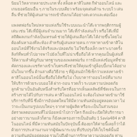
นิยมไว้หลากหลายประเภท ทั้ง สล็อต คาสิโนสด กีฬาออนไลน์ และ
เกมยอดนิยมอื่น ๆ ภายในระบบเดียว พร้อมจุดเด่นด้าน ระบบไว เล่น
ลื่น ที่ช่วยให้ผู้เล่นสามารถเข้าถึงเกมได้อย่างสะดวกและต่อเนื่อง
แพลตฟอร์มใหม่หลายแห่งเริ่มใช้ระบบแนะนำโต๊ะจากพฤติกรรมผู้
เล่น เช่น โต๊ะที่มีผู้เล่นจำนวนมาก โต๊ะที่กำลังเล่นเร็ว หรือโต๊ะที่มี
สถิติผลเกมกำลังเป็นเทรนด์ ช่วยให้ผู้เล่นเลือกโต๊ะได้ง่ายขึ้นโดยไม่
ต้องค้นหาเองทีละห้อง สำหรับผู้เล่นหลายคน การหาทางเข้าคาสิโน
ออนไลน์ที่ใช้งานได้จริงและปลอดภัย ไม่ใช่เรื่องเล็ก เพราะบางครั้ง
ลิงก์ที่พบทั่วไปอาจพาไปยังเว็บที่ไม่น่าเชื่อถือได้ หากคุณเป็นผู้เล่นที่
ให้ความสำคัญกับมาตรฐานของแพลตฟอร์ม การมีแหล่งข้อมูลที่ช่วย
คัดกรองและแชร์ทางเข้าเว็บตรงจึงช่วยให้คุณเข้าสู่ล็อบบี้เกมได้อย่าง
มั่นใจมากขึ้น ด้านล่างคือวิธีง่าย ๆ ที่ผู้เล่นมักใช้เช็กว่าแหล่งทางเข้า
คาสิโนออนไลน์นั้นเชื่อถือได้หรือไม่ เว็บบาคาร่าออนไลน์ที่มาแรง
ให้บริการด้วยระบบออโต้ ฝาก-ถอน รวดเร็ว ระบบความปลอดภัย
ลูกค้ามาเป็นอันดับหนึ่งสำหรับใครที่อยากเห็นผลลัพธ์ที่ชัดเจนในการ
สร้างรายได้ไปกับการเล่น คาสิโนออนไลน์ จะต้องไม่พลาดเข้ามาใช้
บริการกับที่นี่ ซึ่งมีการอัปเดตใหม่ให้มีความทันสมัยอยู่ตลอดเวลา ไม่
ว่าจะเป็นเกมรูปแบบใหม่ๆ จากค่ายผู้ผลิต หรือจะเป็นในส่วนของ
อัตราผลตอบแทนที่ไม่น้อยหน้าไปกว่าใคร ถึงแม้จะเปิดให้บริการมา
อย่างยาวนานแล้วก็ตาม ก็ยังคงครองการเป็นอันดับ 1 Savia484 คาสิ
โนออนไลน์ ที่มีความทันสมัยในปัจจุบันนี้ ต้องยกให้ค่ายนี้เลยก็ว่าได้
ด้วยการประสานงานจากผู้พัฒนาระบบ ที่ปรับปรุงให้เว็บไซต์นั้นมี
ความทันสมัยอยู่ตลอด รวมไปถึงด้านการรักษาความปลอดภัย ท่าน