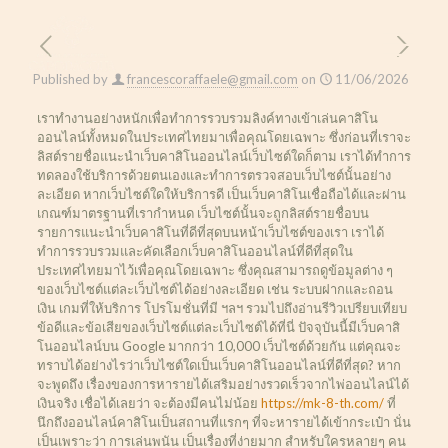
Published by
francescoraffaele@gmail.com
on
11/06/2026
เราทำงานอย่างหนักเพื่อทำการรวบรวมลิงค์ทางเข้าเล่นคาสิโน
ออนไลน์ทั้งหมดในประเทศไทยมาเพื่อคุณโดยเฉพาะ ซึ่งก่อนที่เราจะ
ลิสต์รายชื่อแนะนำเว็บคาสิโนออนไลน์เว็บไซต์ใดก็ตาม เราได้ทำการ
ทดลองใช้บริการด้วยตนเองและทำการตรวจสอบเว็บไซต์นั้นอย่าง
ละเอียด หากเว็บไซต์ใดให้บริการดี เป็นเว็บคาสิโนเชื่อถือได้และผ่าน
เกณฑ์มาตรฐานที่เรากำหนด เว็บไซต์นั้นจะถูกลิสต์รายชื่อบน
รายการแนะนำเว็บคาสิโนที่ดีที่สุดบนหน้าเว็บไซต์ของเรา เราได้
ทำการรวบรวมและคัดเลือกเว็บคาสิโนออนไลน์ที่ดีที่สุดใน
ประเทศไทยมาไว้เพื่อคุณโดยเฉพาะ ซึ่งคุณสามารถดูข้อมูลต่าง ๆ
ของเว็บไซต์แต่ละเว็บไซต์ได้อย่างละเอียด เช่น ระบบฝากและถอน
เงิน เกมที่ให้บริการ โปรโมชั่นที่มี ฯลฯ รวมไปถึงอ่านรีวิวเปรียบเทียบ
ข้อดีและข้อเสียของเว็บไซต์แต่ละเว็บไซต์ได้ที่นี่ ปัจจุบันนี้มีเว็บคาสิ
โนออนไลน์บน Google มากกว่า 10,000 เว็บไซต์ด้วยกัน แต่คุณจะ
ทราบได้อย่างไรว่าเว็บไซต์ใดเป็นเว็บคาสิโนออนไลน์ที่ดีที่สุด? หาก
จะพูดถึง เรื่องของการหารายได้เสริมอย่างรวดเร็วจากไพ่ออนไลน์ได้
เงินจริง เชื่อได้เลยว่า จะต้องมีคนไม่น้อย
https://mk-8-th.com/
ที่
นึกถึงออนไลน์คาสิโนเป็นสถานที่แรกๆ ที่จะหารายได้เข้ากระเป๋า นั่น
เป็นเพราะว่า การเล่นพนัน เป็นเรื่องที่ง่ายมาก สำหรับใครหลายๆ คน