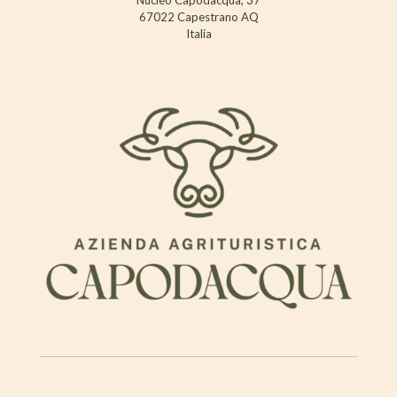
Nucleo Capodacqua, 37
67022 Capestrano AQ
Italia